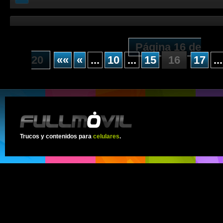
Página 16 de
20
««
«
...
10
...
15
16
17
...
Trucos y contenidos para
celulares
.