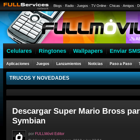
Blogs
·
Radio
·
Juegos
·
TV Online
·
Chicas
·
Amigos
·
D
Celulares
Ringtones
Wallpapers
Enviar SMS
Aplicaciones
Juegos
Lanzamientos
Noticias
Paso a Paso
Celulares
TRUCOS Y NOVEDADES
Descargar Super Mario Bross par
Symbian
por
FULLMóvil Editor