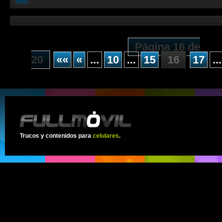
Página 16 de
20
««
«
...
10
...
15
16
17
...
Trucos y contenidos para
celulares
.