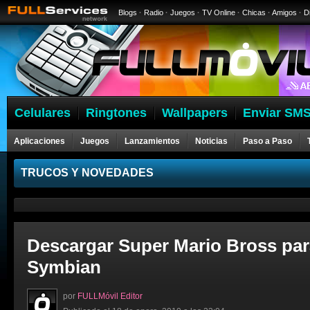
Blogs
·
Radio
·
Juegos
·
TV Online
·
Chicas
·
Amigos
·
D
Celulares
Ringtones
Wallpapers
Enviar SMS
Aplicaciones
Juegos
Lanzamientos
Noticias
Paso a Paso
Celulares
TRUCOS Y NOVEDADES
Descargar Super Mario Bross par
Symbian
por
FULLMóvil Editor