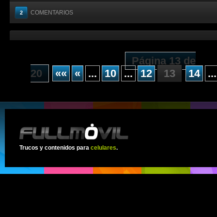
COMENTARIOS
2
Página 13 de
20
««
«
...
10
...
12
13
14
...
Trucos y contenidos para
celulares
.