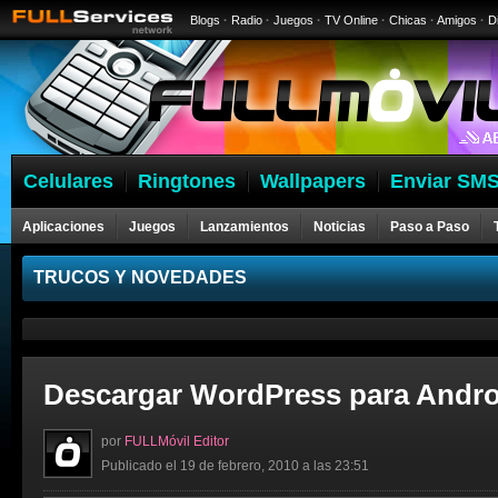
Blogs
·
Radio
·
Juegos
·
TV Online
·
Chicas
·
Amigos
·
D
Celulares
Ringtones
Wallpapers
Enviar SMS
Aplicaciones
Juegos
Lanzamientos
Noticias
Paso a Paso
Celulares
TRUCOS Y NOVEDADES
Descargar WordPress para Andro
por
FULLMóvil Editor
Publicado el 19 de febrero, 2010 a las 23:51