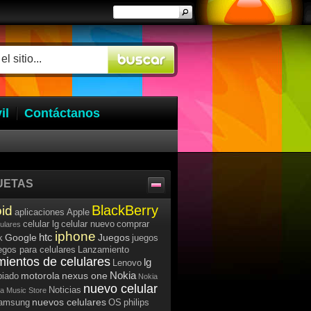
il
Contáctanos
UETAS
BlackBerry
id
aplicaciones
Apple
celular lg
celular nuevo
comprar
lulares
iphone
htc
Google
Juegos
k
juegos
egos para celulares
Lanzamiento
mientos de celulares
lg
Lenovo
Nokia
motorola
nexus one
iado
Nokia
nuevo celular
Noticias
a Music Store
nuevos celulares
samsung
OS
philips