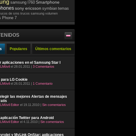
ung
Smartphone
samsung l760
phones
sony ericsson
symbian
temas
rucos de sms
trucos samsung
volumen
 Phone 7
ENIDOS
s
Populares
Últimos comentarios
ar aplicaciones en el Samsung Star I
LMóvil
el 28.01.2011 |
3 Comentarios
 para LG Cookie
LMóvil
el 26.01.2011 |
1 Comentario
legir las mejores Alertas de mensajes
atis
LMóvil Editor
el 19.11.2010 |
Sin comentarios
aplicación Twitter para Android
LMóvil Editor
el 4.11.2010 |
Sin comentarios
rolet y MyLink OnStar: aplicaciones