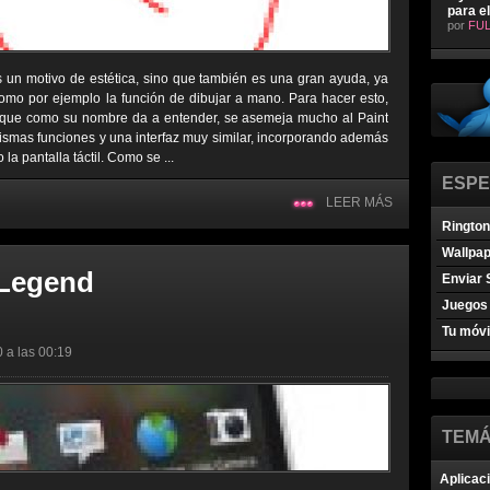
para e
por
FUL
 es un motivo de estética, sino que también es una gran ayuda, ya
mo por ejemplo la función de dibujar a mano. Para hacer esto,
 que como su nombre da a entender, se asemeja mucho al Paint
smas funciones y una interfaz muy similar, incorporando además
la pantalla táctil. Como se ...
ESPE
LEER MÁS
Ringto
Wallpa
 Legend
Enviar 
Juegos 
Tu móvi
0 a las 00:19
TEMÁ
Aplicac