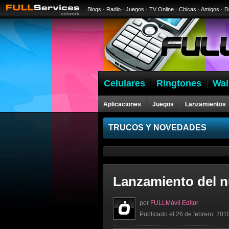
Blogs
·
Radio
·
Juegos
·
TV Online
·
Chicas
·
Amigos
·
D
Celulares
Ringtones
Wal
Aplicaciones
Juegos
Lanzamientos
Celulares
TRUCOS Y NOVEDADES
Lanzamiento del n
por
FULLMóvil Editor
Publicado el 26 de febrero, 201