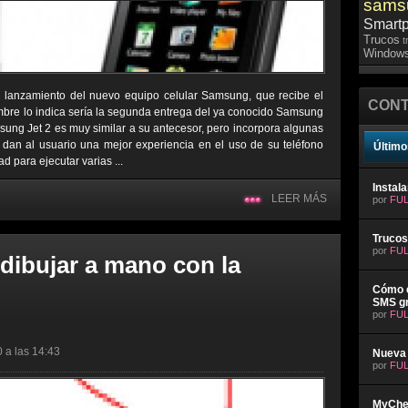
sams
Smart
Trucos
t
Windows
l lanzamiento del nuevo equipo celular Samsung, que recibe el
CONT
re lo indica sería la segunda entrega del ya conocido Samsung
msung Jet 2 es muy similar a su antecesor, pero incorpora algunas
 y dan al usuario una mejor experiencia en el uso de su teléfono
Último
 para ejecutar varias ...
Instal
LEER MÁS
por
FUL
Trucos
por
FUL
 dibujar a mano con la
Cómo e
SMS gr
por
FUL
0 a las 14:43
Nueva 
por
FUL
MyChev