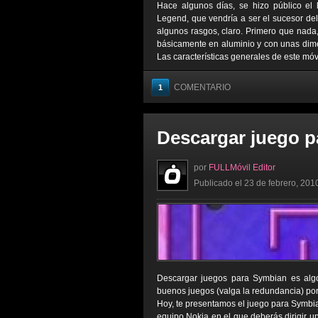
Hace algunos días, se hizo público el
Legend, que vendría a ser el sucesor del
algunos rasgos, claro. Primero que nada,
básicamente en aluminio y con unas dime
Las características generales de este móvi
COMENTARIO
1
Descargar juego p
por
FULLMóvil Editor
Publicado el 23 de febrero, 201
Descargar juegos para Symbian es algo
buenos juegos (valga la redundancia) por
Hoy, te presentamos el juego para Symbian
equipo Nokia en el que deberás dirigir u