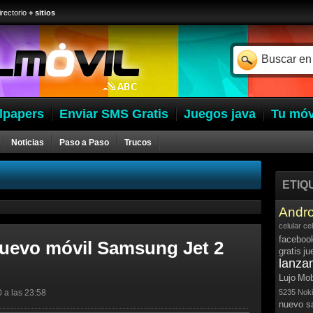
irectorio
+ sitios
lpapers
Enviar SMS Gratis
Juegos java
Tu móv
Noticias
Paso a Paso
Trucos
ETIQ
Andro
celular
ce
faceboo
uevo móvil Samsung Jet 2
gratis
ju
lanza
Lujo
Mob
0 a las 23:58
5235
Noki
nuevo 