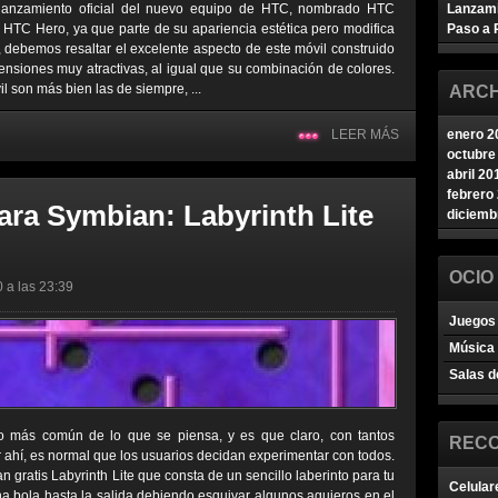
 lanzamiento oficial del nuevo equipo de HTC, nombrado HTC
Lanzam
 HTC Hero, ya que parte de su apariencia estética pero modifica
Paso a 
 debemos resaltar el excelente aspecto de este móvil construido
nsiones muy atractivas, al igual que su combinación de colores.
l son más bien las de siempre, ...
ARCH
LEER MÁS
enero 2
octubre
abril 20
febrero
ara Symbian: Labyrinth Lite
diciemb
OCIO
0 a las 23:39
Juegos 
Música
Salas d
 más común de lo que se piensa, y es que claro, con tantos
REC
 ahí, es normal que los usuarios decidan experimentar con todos.
 gratis Labyrinth Lite que consta de un sencillo laberinto para tu
Celular
na bola hasta la salida debiendo esquivar algunos agujeros en el