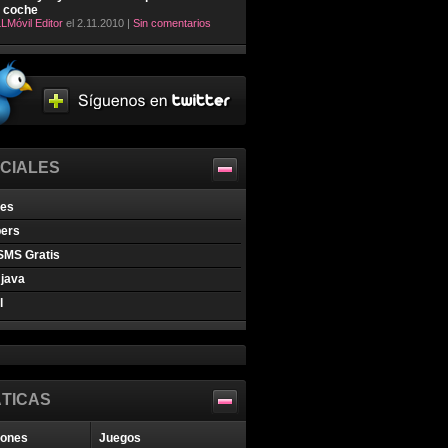
l coche
LMóvil Editor
el 2.11.2010 |
Sin comentarios
CIALES
nes
pers
SMS Gratis
java
l
TICAS
iones
Juegos