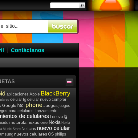
il
Contáctanos
UETAS
BlackBerry
id
aplicaciones
Apple
celular lg
celular nuevo
comprar
lulares
iphone
htc
Google
Juegos
k
juegos
egos para celulares
Lanzamiento
mientos de celulares
lg
Lenovo
Nokia
motorola
nexus one
iado
Nokia
nuevo celular
Noticias
a Music Store
nuevos celulares
samsung
OS
philips