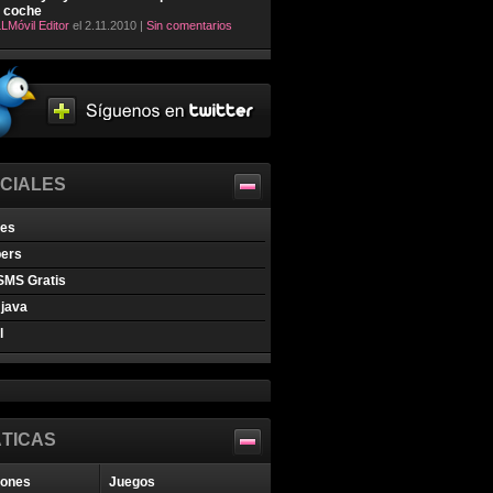
l coche
LMóvil Editor
el 2.11.2010 |
Sin comentarios
CIALES
nes
pers
SMS Gratis
java
l
TICAS
iones
Juegos