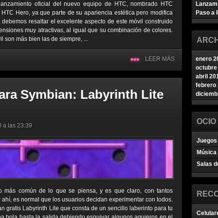
 lanzamiento oficial del nuevo equipo de HTC, nombrado HTC
Lanzam
 HTC Hero, ya que parte de su apariencia estética pero modifica
Paso a 
 debemos resaltar el excelente aspecto de este móvil construido
nsiones muy atractivas, al igual que su combinación de colores.
l son más bien las de siempre, ...
ARCH
LEER MÁS
enero 2
octubre
abril 20
febrero
ara Symbian: Labyrinth Lite
diciemb
OCIO
0 a las 23:39
Juegos 
Música
Salas d
 más común de lo que se piensa, y es que claro, con tantos
REC
 ahí, es normal que los usuarios decidan experimentar con todos.
 gratis Labyrinth Lite que consta de un sencillo laberinto para tu
Celular
na bola hasta la salida debiendo esquivar algunos agujeros en el