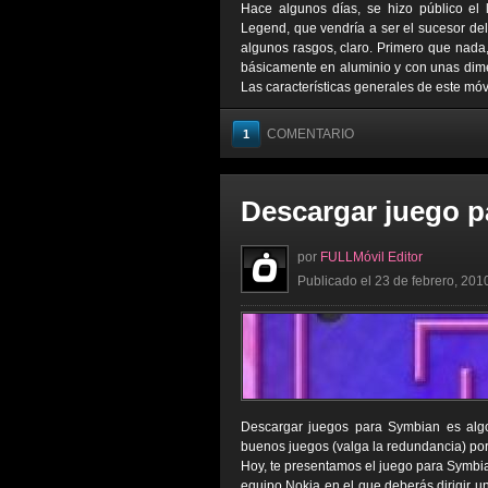
Hace algunos días, se hizo público el
Legend, que vendría a ser el sucesor del
algunos rasgos, claro. Primero que nada,
básicamente en aluminio y con unas dime
Las características generales de este móvi
COMENTARIO
1
Descargar juego p
por
FULLMóvil Editor
Publicado el 23 de febrero, 201
Descargar juegos para Symbian es algo
buenos juegos (valga la redundancia) por
Hoy, te presentamos el juego para Symbian
equipo Nokia en el que deberás dirigir u