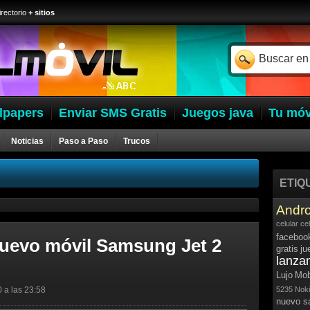
irectorio
+ sitios
lpapers
Enviar SMS Gratis
Juegos java
Tu móv
Noticias
Paso a Paso
Trucos
ETIQ
Andro
celular
ce
faceboo
uevo móvil Samsung Jet 2
gratis
ju
lanza
Lujo
Mob
0 a las 23:58
5235
Noki
nuevo 