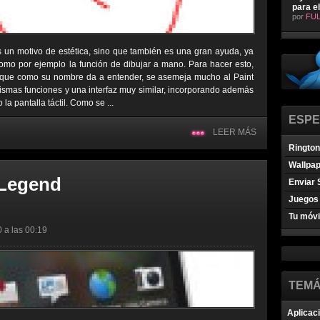
para e
por
FUL
 es un motivo de estética, sino que también es una gran ayuda, ya
mo por ejemplo la función de dibujar a mano. Para hacer esto,
 que como su nombre da a entender, se asemeja mucho al Paint
smas funciones y una interfaz muy similar, incorporando además
la pantalla táctil. Como se ...
ESPE
LEER MÁS
Ringto
Wallpa
 Legend
Enviar 
Juegos 
Tu móvi
0 a las 00:19
TEMÁ
Aplicac