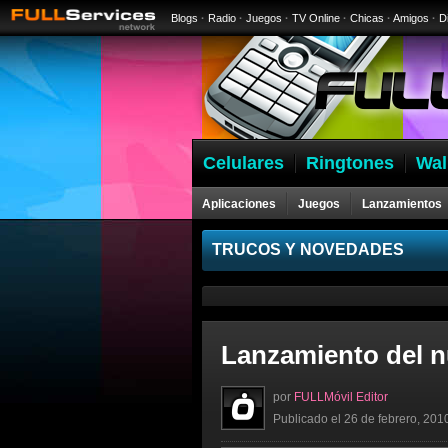
Blogs
·
Radio
·
Juegos
·
TV Online
·
Chicas
·
Amigos
·
D
Celulares
Ringtones
Wal
Aplicaciones
Juegos
Lanzamientos
Celulares
TRUCOS Y NOVEDADES
Lanzamiento del n
por
FULLMóvil Editor
Publicado el 26 de febrero, 201