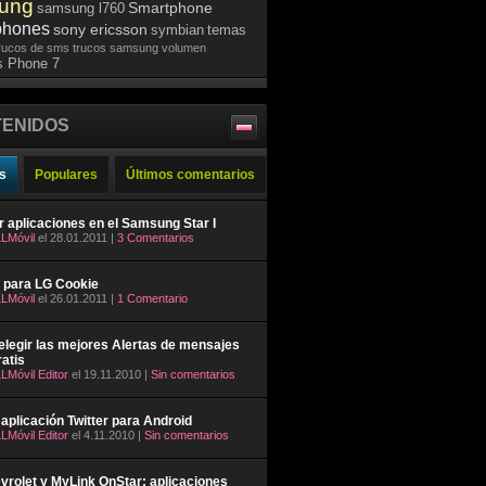
ung
Smartphone
samsung l760
phones
sony ericsson
symbian
temas
rucos de sms
trucos samsung
volumen
 Phone 7
ENIDOS
s
Populares
Últimos comentarios
ar aplicaciones en el Samsung Star I
LMóvil
el 28.01.2011 |
3 Comentarios
 para LG Cookie
LMóvil
el 26.01.2011 |
1 Comentario
legir las mejores Alertas de mensajes
atis
LMóvil Editor
el 19.11.2010 |
Sin comentarios
aplicación Twitter para Android
LMóvil Editor
el 4.11.2010 |
Sin comentarios
rolet y MyLink OnStar: aplicaciones