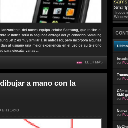
sams
Smart
Trucos
t
Windows
l lanzamiento del nuevo equipo celular Samsung, que recibe el
CONT
re lo indica sería la segunda entrega del ya conocido Samsung
msung Jet 2 es muy similar a su antecesor, pero incorpora algunas
 y dan al usuario una mejor experiencia en el uso de su teléfono
Último
 para ejecutar varias ...
Instal
LEER MÁS
por
FUL
Trucos
por
FUL
 dibujar a mano con la
Cómo e
SMS gr
por
FUL
0 a las 14:43
Nueva 
por
FUL
MyChev