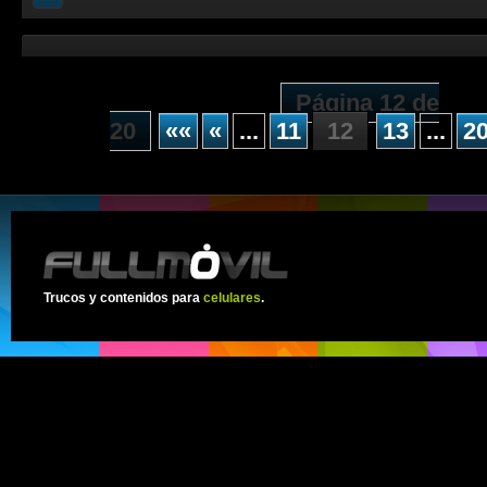
Página 12 de
20
««
«
...
11
12
13
...
2
Trucos y contenidos para
celulares
.