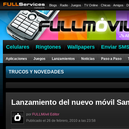
Blogs
·
Radio
·
Juegos
·
TV Online
·
Chicas
·
Amigos
·
D
Celulares
Ringtones
Wallpapers
Enviar SMS
Aplicaciones
Juegos
Lanzamientos
Noticias
Paso a Paso
Celulares
TRUCOS Y NOVEDADES
Lanzamiento del nuevo móvil Sa
por
FULLMóvil Editor
Publicado el 26 de febrero, 2010 a las 23:58