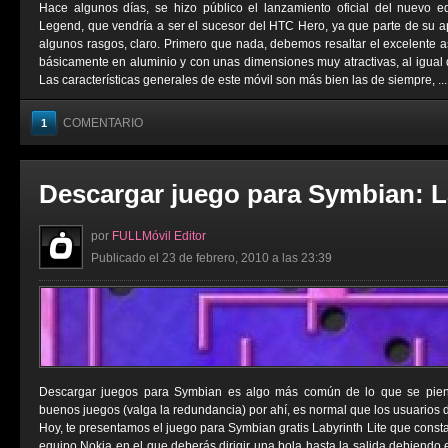
Hace algunos días, se hizo público el lanzamiento oficial del nuev
Legend, que vendría a ser el sucesor del HTC Hero, ya que parte de su ap
algunos rasgos, claro. Primero que nada, debemos resaltar el excelente a
básicamente en aluminio y con unas dimensiones muy atractivas, al igual
Las características generales de este móvil son más bien las de siempre, ...
COMENTARIO
1
Descargar juego para Symbian: L
por
FULLMóvil Editor
Publicado el 23 de febrero, 2010 a las 23:39
Descargar juegos para Symbian es algo más común de lo que se piens
buenos juegos (valga la redundancia) por ahí, es normal que los usuarios 
Hoy, te presentamos el juego para Symbian gratis Labyrinth Lite que consta 
equipo Nokia en el que deberás dirigir una bola hasta la salida debiendo 