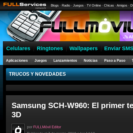
Blogs
·
Radio
·
Juegos
·
TV Online
·
Chicas
·
Amigos
·
D
Celulares
Ringtones
Wallpapers
Enviar SMS
Aplicaciones
Juegos
Lanzamientos
Noticias
Paso a Paso
Celulares
TRUCOS Y NOVEDADES
Samsung SCH-W960: El primer te
3D
por
FULLMóvil Editor