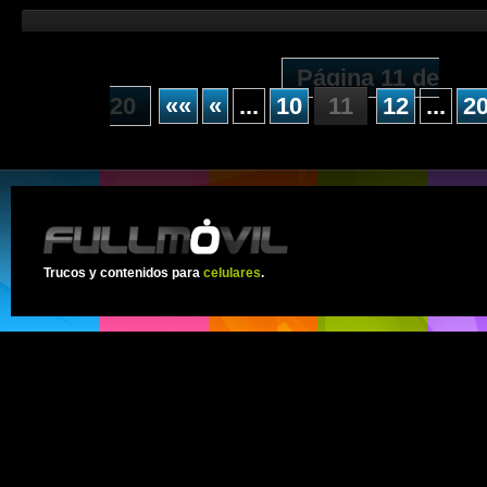
Página 11 de
20
««
«
...
10
11
12
...
2
Trucos y contenidos para
celulares
.