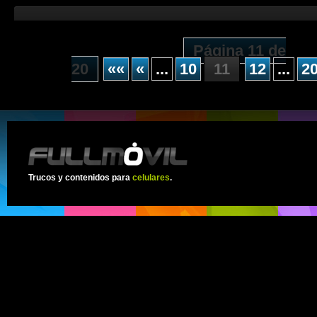
Página 11 de
20
««
«
...
10
11
12
...
2
Trucos y contenidos para
celulares
.