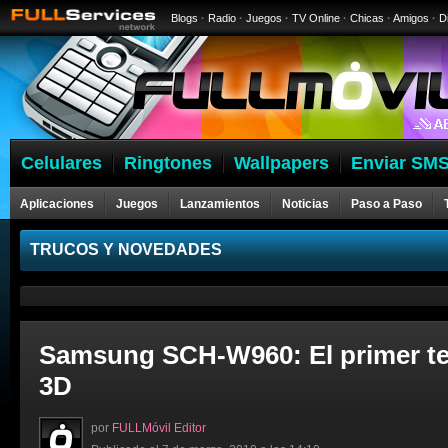
Blogs
·
Radio
·
Juegos
·
TV Online
·
Chicas
·
Amigos
·
D
Celulares
Ringtones
Wallpapers
Enviar SMS
Aplicaciones
Juegos
Lanzamientos
Noticias
Paso a Paso
Celulares
TRUCOS Y NOVEDADES
Samsung SCH-W960: El primer te
3D
por
FULLMóvil Editor