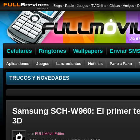
Blogs
·
Radio
·
Juegos
·
TV Online
·
Chicas
·
Amigos
·
D
Celulares
Ringtones
Wallpapers
Enviar SMS
Aplicaciones
Juegos
Lanzamientos
Noticias
Paso a Paso
Celulares
TRUCOS Y NOVEDADES
Samsung SCH-W960: El primer te
3D
por
FULLMóvil Editor