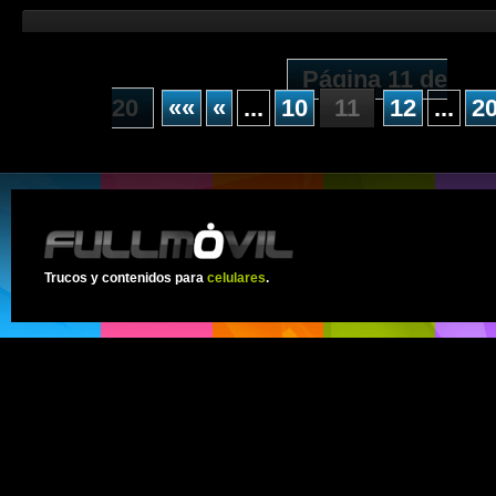
Página 11 de
20
««
«
...
10
11
12
...
2
Trucos y contenidos para
celulares
.