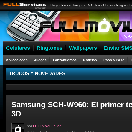
Blogs
·
Radio
·
Juegos
·
TV Online
·
Chicas
·
Amigos
·
D
Celulares
Ringtones
Wallpapers
Enviar SMS
Aplicaciones
Juegos
Lanzamientos
Noticias
Paso a Paso
Celulares
TRUCOS Y NOVEDADES
Samsung SCH-W960: El primer te
3D
por
FULLMóvil Editor