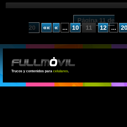
Página 11 de
20
««
«
...
10
11
12
...
2
Trucos y contenidos para
celulares
.