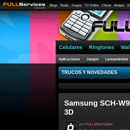
Blogs
·
Radio
·
Juegos
·
TV Online
·
Chicas
·
Amigos
·
D
Celulares
Ringtones
Wal
Aplicaciones
Juegos
Lanzamientos
Celulares
TRUCOS Y NOVEDADES
Samsung SCH-W960
3D
por
FULLMóvil Editor