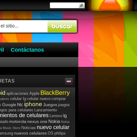
il
Contáctanos
UETAS
BlackBerry
id
aplicaciones
Apple
celular lg
celular nuevo
comprar
lulares
iphone
htc
Google
Juegos
k
juegos
egos para celulares
Lanzamiento
mientos de celulares
lg
Lenovo
Nokia
motorola
nexus one
iado
Nokia
nuevo celular
Noticias
a Music Store
nuevos celulares
samsung
OS
philips