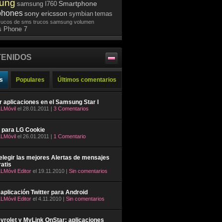
ung
Smartphone
samsung l760
phones
sony ericsson
symbian
temas
rucos de sms
trucos samsung
volumen
 Phone 7
ENIDOS
s
Populares
Últimos comentarios
ar aplicaciones en el Samsung Star I
LMóvil
el 28.01.2011 |
3 Comentarios
 para LG Cookie
LMóvil
el 26.01.2011 |
1 Comentario
legir las mejores Alertas de mensajes
atis
LMóvil Editor
el 19.11.2010 |
Sin comentarios
aplicación Twitter para Android
LMóvil Editor
el 4.11.2010 |
Sin comentarios
rolet y MyLink OnStar: aplicaciones