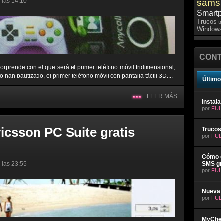
 las 14:10
sams
Smart
Trucos
t
Windows
CONT
prende con el que será el primer teléfono móvil tridimensional,
an bautizado, el primer teléfono móvil con pantalla táctil 3D....
Último
LEER MÁS
Instal
por
FUL
icsson PC Suite gratis
Trucos
por
FUL
Cómo e
 las 23:55
SMS gr
por
FUL
Nueva 
por
FUL
MyChev