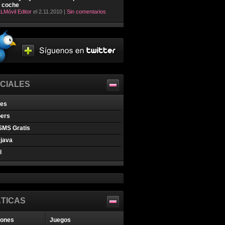
l coche
LMóvil Editor
el 2.11.2010 |
Sin comentarios
CIALES
nes
pers
SMS Gratis
java
l
TICAS
iones
Juegos