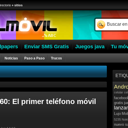
irectorio
+ sitios
lpapers
Enviar SMS Gratis
Juegos java
Tu móv
Noticias
Paso a Paso
Trucos
ETIQ
Andro
celular
ce
faceboo
: El primer teléfono móvil
gratis
ju
lanza
Lujo
Mob
5235
Noki
nuevo 