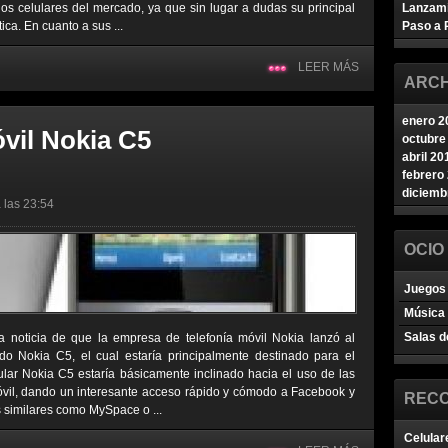
 los celulares del mercado, ya que sin lugar a dudas su principal
Lanzam
ica. En cuanto a sus ...
Paso a 
LEER MÁS
ARCH
enero 2
vil Nokia C5
octubre
abril 20
febrero
diciemb
 las 23:54
OCIO
Juegos 
Música
Salas d
a noticia de que la empresa de telefonía móvil Nokia lanzó al
o Nokia C5, el cual estaría principalmente destinado para el
ular Nokia C5 estaría básicamente inclinado hacia el uso de las
móvil, dando un interesante acceso rápido y cómodo a Facebook y
REC
s similares como MySpace o ...
Celular