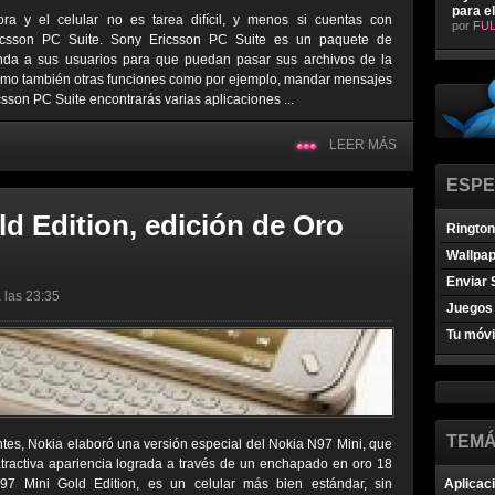
para e
ra y el celular no es tarea difícil, y menos si cuentas con
por
FUL
ricsson PC Suite. Sony Ericsson PC Suite es un paquete de
inda a sus usuarios para que puedan pasar sus archivos de la
 como también otras funciones como por ejemplo, mandar mensajes
sson PC Suite encontrarás varias aplicaciones ...
LEER MÁS
ESPE
d Edition, edición de Oro
Ringto
Wallpa
Enviar 
 las 23:35
Juegos 
Tu móvi
TEMÁ
ntes, Nokia elaboró una versión especial del Nokia N97 Mini, que
atractiva apariencia lograda a través de un enchapado en oro 18
97 Mini Gold Edition, es un celular más bien estándar, sin
Aplicac