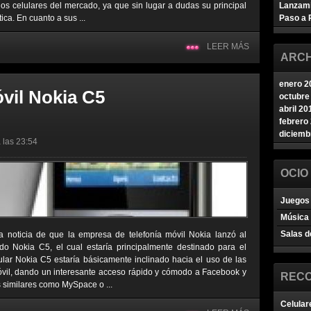
 los celulares del mercado, ya que sin lugar a dudas su principal
Lanzam
ica. En cuanto a sus ...
Paso a 
LEER MÁS
ARCH
enero 2
vil Nokia C5
octubre
abril 20
febrero
diciemb
 las 23:54
OCIO
Juegos 
Música
Salas d
a noticia de que la empresa de telefonía móvil Nokia lanzó al
o Nokia C5, el cual estaría principalmente destinado para el
ular Nokia C5 estaría básicamente inclinado hacia el uso de las
móvil, dando un interesante acceso rápido y cómodo a Facebook y
REC
s similares como MySpace o ...
Celular