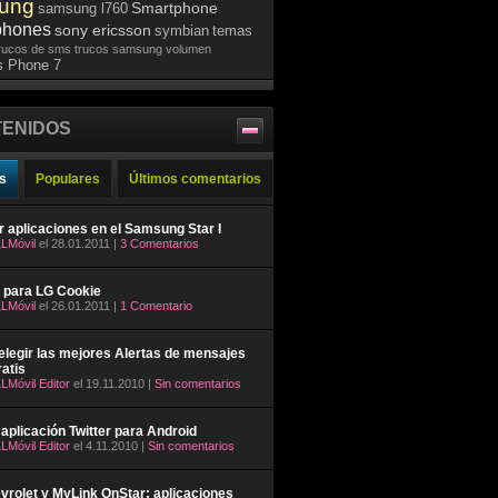
ung
Smartphone
samsung l760
phones
sony ericsson
symbian
temas
rucos de sms
trucos samsung
volumen
 Phone 7
ENIDOS
s
Populares
Últimos comentarios
ar aplicaciones en el Samsung Star I
LMóvil
el 28.01.2011 |
3 Comentarios
 para LG Cookie
LMóvil
el 26.01.2011 |
1 Comentario
legir las mejores Alertas de mensajes
atis
LMóvil Editor
el 19.11.2010 |
Sin comentarios
aplicación Twitter para Android
LMóvil Editor
el 4.11.2010 |
Sin comentarios
rolet y MyLink OnStar: aplicaciones