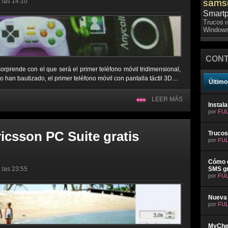
 las 14:10
sams
Smart
Trucos
t
Windows
CONT
prende con el que será el primer teléfono móvil tridimensional,
an bautizado, el primer teléfono móvil con pantalla táctil 3D....
Último
LEER MÁS
Instal
por
FUL
icsson PC Suite gratis
Trucos
por
FUL
Cómo e
 las 23:55
SMS gr
por
FUL
Nueva 
por
FUL
MyChev