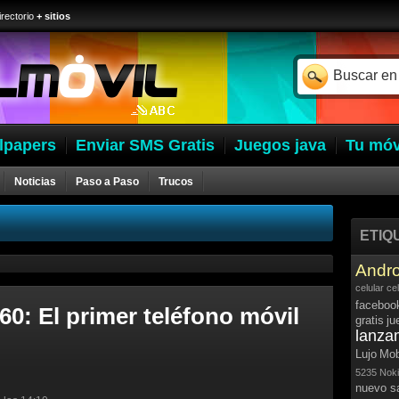
irectorio
+ sitios
lpapers
Enviar SMS Gratis
Juegos java
Tu móv
Noticias
Paso a Paso
Trucos
ETIQ
Andro
celular
ce
faceboo
: El primer teléfono móvil
gratis
ju
lanza
Lujo
Mob
5235
Noki
nuevo 