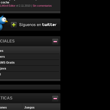
l coche
LMóvil Editor
el 2.11.2010 |
Sin comentarios
CIALES
nes
pers
SMS Gratis
java
l
TICAS
iones
Juegos