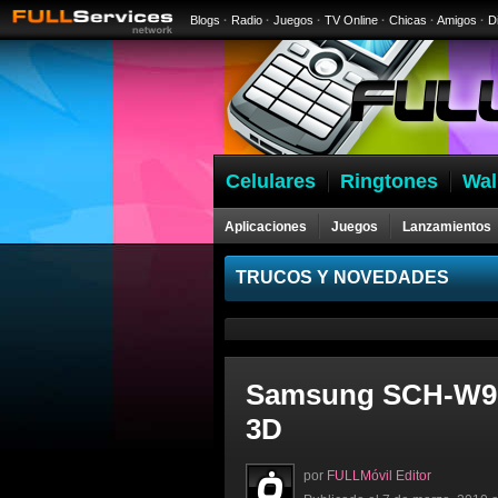
Blogs
·
Radio
·
Juegos
·
TV Online
·
Chicas
·
Amigos
·
D
Celulares
Ringtones
Wal
Aplicaciones
Juegos
Lanzamientos
Celulares
TRUCOS Y NOVEDADES
Samsung SCH-W960
3D
por
FULLMóvil Editor