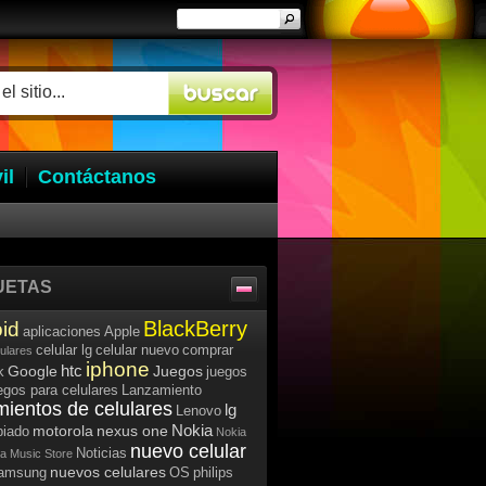
il
Contáctanos
UETAS
BlackBerry
id
aplicaciones
Apple
celular lg
celular nuevo
comprar
lulares
iphone
htc
Google
Juegos
k
juegos
egos para celulares
Lanzamiento
mientos de celulares
lg
Lenovo
Nokia
motorola
nexus one
iado
Nokia
nuevo celular
Noticias
a Music Store
nuevos celulares
samsung
OS
philips