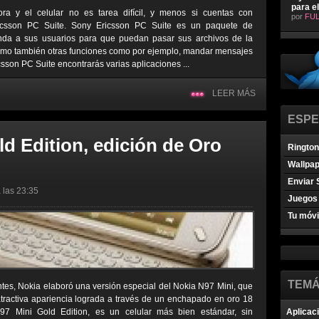
para e
ra y el celular no es tarea difícil, y menos si cuentas con
por
FUL
ricsson PC Suite. Sony Ericsson PC Suite es un paquete de
inda a sus usuarios para que puedan pasar sus archivos de la
 como también otras funciones como por ejemplo, mandar mensajes
sson PC Suite encontrarás varias aplicaciones ...
LEER MÁS
ESPE
d Edition, edición de Oro
Ringto
Wallpa
Enviar 
 las 23:35
Juegos 
Tu móvi
TEMÁ
ntes, Nokia elaboró una versión especial del Nokia N97 Mini, que
atractiva apariencia lograda a través de un enchapado en oro 18
97 Mini Gold Edition, es un celular más bien estándar, sin
Aplicac