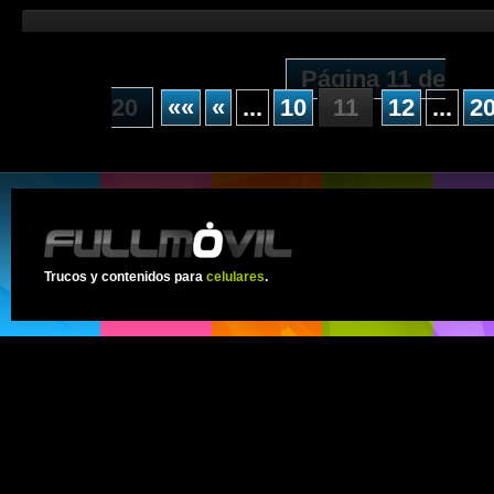
Página 11 de
20
««
«
...
10
11
12
...
2
Trucos y contenidos para
celulares
.