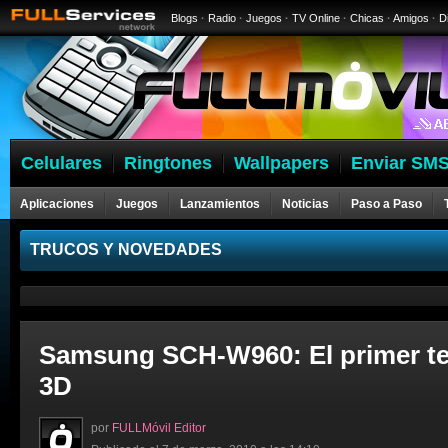
Blogs
·
Radio
·
Juegos
·
TV Online
·
Chicas
·
Amigos
·
D
Celulares
Ringtones
Wallpapers
Enviar SMS
Aplicaciones
Juegos
Lanzamientos
Noticias
Paso a Paso
Celulares
TRUCOS Y NOVEDADES
Samsung SCH-W960: El primer te
3D
por
FULLMóvil Editor