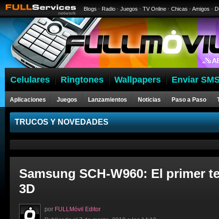
Blogs
·
Radio
·
Juegos
·
TV Online
·
Chicas
·
Amigos
·
D
Celulares
Ringtones
Wallpapers
Enviar SMS
Aplicaciones
Juegos
Lanzamientos
Noticias
Paso a Paso
Celulares
TRUCOS Y NOVEDADES
Samsung SCH-W960: El primer te
3D
por
FULLMóvil Editor