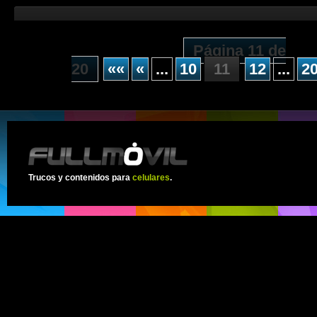
Página 11 de
20
««
«
...
10
11
12
...
2
Trucos y contenidos para
celulares
.