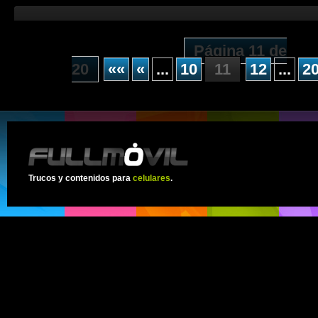
Página 11 de
20
««
«
...
10
11
12
...
2
Trucos y contenidos para
celulares
.