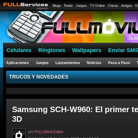
Blogs
·
Radio
·
Juegos
·
TV Online
·
Chicas
·
Amigos
·
D
Celulares
Ringtones
Wallpapers
Enviar SMS
Aplicaciones
Juegos
Lanzamientos
Noticias
Paso a Paso
Celulares
TRUCOS Y NOVEDADES
Samsung SCH-W960: El primer te
3D
por
FULLMóvil Editor