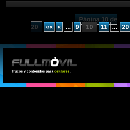
Página 10 de
20
««
«
...
9
10
11
...
20
Trucos y contenidos para
celulares
.