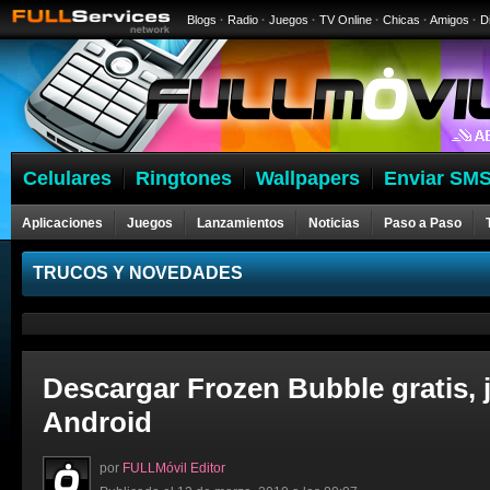
Blogs
·
Radio
·
Juegos
·
TV Online
·
Chicas
·
Amigos
·
D
Celulares
Ringtones
Wallpapers
Enviar SMS
Aplicaciones
Juegos
Lanzamientos
Noticias
Paso a Paso
Celulares
TRUCOS Y NOVEDADES
Descargar Frozen Bubble gratis, 
Android
por
FULLMóvil Editor