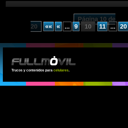
Página 10 de
20
««
«
...
9
10
11
...
20
Trucos y contenidos para
celulares
.