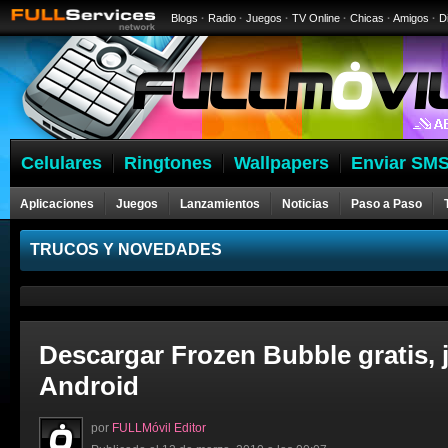
Blogs
·
Radio
·
Juegos
·
TV Online
·
Chicas
·
Amigos
·
D
Celulares
Ringtones
Wallpapers
Enviar SMS
Aplicaciones
Juegos
Lanzamientos
Noticias
Paso a Paso
Celulares
TRUCOS Y NOVEDADES
Descargar Frozen Bubble gratis, 
Android
por
FULLMóvil Editor