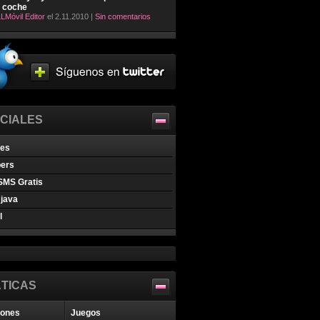
l coche
LMóvil Editor
el 2.11.2010 |
Sin comentarios
CIALES
nes
pers
SMS Gratis
java
l
TICAS
iones
Juegos