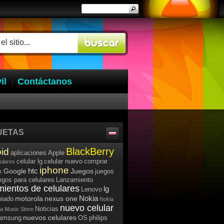
il
Contáctanos
UETAS
BlackBerry
id
aplicaciones
Apple
celular lg
celular nuevo
comprar
lulares
iphone
htc
Google
Juegos
k
juegos
egos para celulares
Lanzamiento
mientos de celulares
lg
Lenovo
Nokia
motorola
nexus one
iado
Nokia
nuevo celular
Noticias
a Music Store
nuevos celulares
samsung
OS
philips