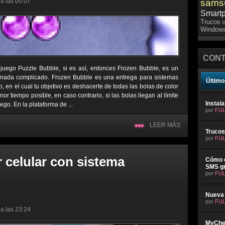
a las 00:07
sams
Smart
Trucos
t
Windows
CONT
uego Puzzle Bubble, si es así, entonces Frozen Bubble, es un
 nada complicado. Frozen Bubble es una entrega para sistemas
Último
 en el cual tu objetivo es deshacerte de todas las bolas de color
r tiempo posible, en caso contrario, si las bolas llegan al límite
Instal
uego. En la plataforma de ...
por
FUL
LEER MÁS
Trucos
por
FUL
 celular con sistema
Cómo e
SMS gr
por
FUL
Nueva 
por
FUL
a las 23:24
MyChev