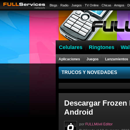
Blogs
·
Radio
·
Juegos
·
TV Online
·
Chicas
·
Amigos
·
D
Celulares
Ringtones
Wal
Aplicaciones
Juegos
Lanzamientos
Celulares
TRUCOS Y NOVEDADES
Descargar Frozen 
Android
por
FULLMóvil Editor