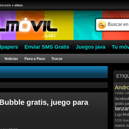
irectorio
+ sitios
lpapers
Enviar SMS Gratis
Juegos java
Tu móv
Noticias
Paso a Paso
Trucos
ETIQ
Andro
celular
ce
faceboo
Bubble gratis, juego para
gratis
ju
lanza
Lujo
Mob
5235
Noki
nuevo 