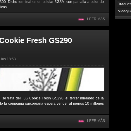
2300. Dicho terminal es un celular 3GSM, con pantalla a color de
Traduct
cos. ...
Videoj
LEER MÁS
 Cookie Fresh GS290
 las 18:53
, se trata del LG Cookie Fresh GS290, el tercer miembro de la
to la compañía surcoreana espera vender al menos 10 millones
LEER MÁS