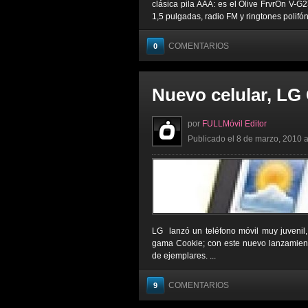
clásica pila AAA: es el Olive FrvrOn V-G
1,5 pulgadas, radio FM y ringtones polifóni
COMENTARIOS
0
Nuevo celular, LG
por
FULLMóvil Editor
Publicado el 8 de marzo, 2010 a
LG lanzó un teléfono móvil muy juvenil
gama Cookie; con este nuevo lanzamien
de ejemplares. ...
COMENTARIOS
9