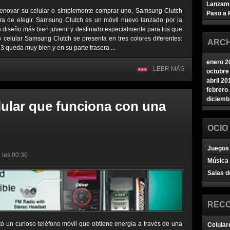
Lanzam
renovar su celular o simplemente comprar uno, Samsung Clutch
Paso a 
ra de elegir. Samsung Clutch es un móvil nuevo lanzado por la
iseño más bien juvenil y destinado especialmente para los que
o celular Samsung Clutch se presenta en tres colores diferentes:
ARCH
3 queda muy bien y en su parte trasera ...
enero 2
LEER MÁS
octubre
abril 20
febrero
diciemb
lular que funciona con una
OCIO
Juegos 
 las 00:30
Música
Salas d
REC
ó un curioso teléfono móvil que obtiene energía a través de una
Celular