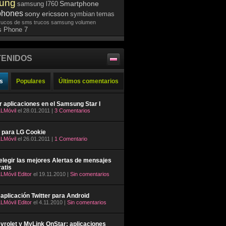
ung
Smartphone
samsung l760
phones
sony ericsson
symbian
temas
rucos de sms
trucos samsung
volumen
 Phone 7
ENIDOS
s
Populares
Últimos comentarios
ar aplicaciones en el Samsung Star I
LMóvil
el 28.01.2011 |
3 Comentarios
 para LG Cookie
LMóvil
el 26.01.2011 |
1 Comentario
legir las mejores Alertas de mensajes
atis
LMóvil Editor
el 19.11.2010 |
Sin comentarios
aplicación Twitter para Android
LMóvil Editor
el 4.11.2010 |
Sin comentarios
rolet y MyLink OnStar: aplicaciones