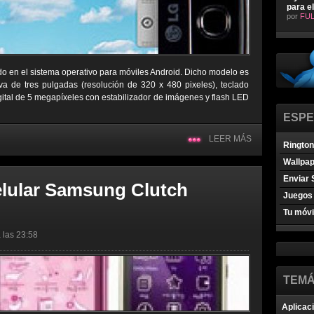
para e
por
FUL
o en el sistema operativo para móviles Android. Dicho modelo es
iva de tres pulgadas (resolución de 320 x 480 pixeles), teclado
igital de 5 megapíxeles con estabilizador de imágenes y flash LED
ESPE
LEER MÁS
Ringto
Wallpa
Enviar 
elular Samsung Clutch
Juegos 
Tu móvi
 las 23:58
TEMÁ
Aplicac