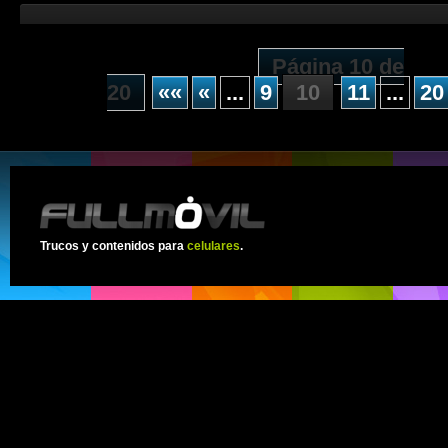
Página 10 de
20
««
«
...
9
10
11
...
20
Trucos y contenidos para
celulares
.