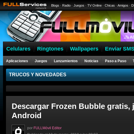
Blogs
·
Radio
·
Juegos
·
TV Online
·
Chicas
·
Amigos
·
D
Celulares
Ringtones
Wallpapers
Enviar SMS
Aplicaciones
Juegos
Lanzamientos
Noticias
Paso a Paso
Celulares
TRUCOS Y NOVEDADES
Descargar Frozen Bubble gratis, 
Android
por
FULLMóvil Editor