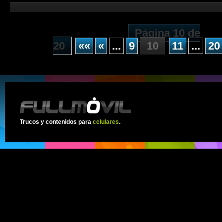
Página 10 de
20
««
«
...
9
10
11
...
20
Trucos y contenidos para
celulares
.