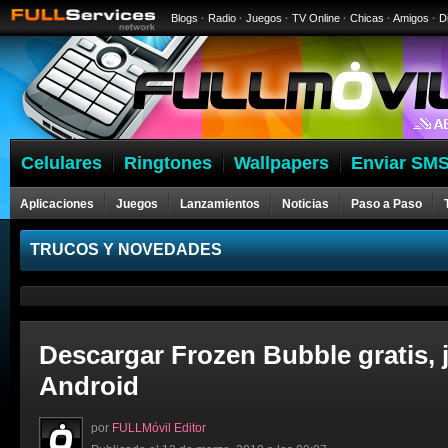
Blogs
·
Radio
·
Juegos
·
TV Online
·
Chicas
·
Amigos
·
D
Celulares
Ringtones
Wallpapers
Enviar SMS
Aplicaciones
Juegos
Lanzamientos
Noticias
Paso a Paso
Celulares
TRUCOS Y NOVEDADES
Descargar Frozen Bubble gratis, 
Android
por
FULLMóvil Editor