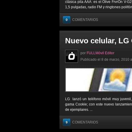
clásica pila AAA: es el Olive FrvrOn V-G
1,5 pulgadas, radio FM y ringtones polifóni
COMENTARIOS
0
Nuevo celular, LG
por
FULLMóvil Editor
Publicado el 8 de marzo, 2010 a
LG lanzó un teléfono móvil muy juvenil
gama Cookie; con este nuevo lanzamien
de ejemplares. ...
COMENTARIOS
9