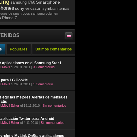
ung
Smartphone
samsung l760
phones
sony ericsson
symbian
temas
rucos de sms
trucos samsung
volumen
 Phone 7
ENIDOS
s
Populares
Últimos comentarios
ar aplicaciones en el Samsung Star I
LMóvil
el 28.01.2011 |
3 Comentarios
 para LG Cookie
LMóvil
el 26.01.2011 |
1 Comentario
legir las mejores Alertas de mensajes
atis
LMóvil Editor
el 19.11.2010 |
Sin comentarios
aplicación Twitter para Android
LMóvil Editor
el 4.11.2010 |
Sin comentarios
rolet y MyLink OnStar: aplicaciones