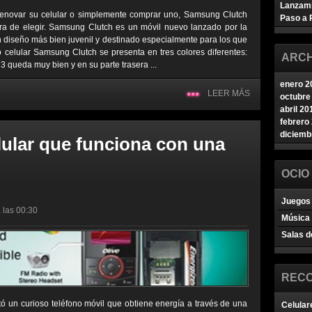
Lanzam
renovar su celular o simplemente comprar uno, Samsung Clutch
Paso a 
ra de elegir. Samsung Clutch es un móvil nuevo lanzado por la
iseño más bien juvenil y destinado especialmente para los que
o celular Samsung Clutch se presenta en tres colores diferentes:
ARCH
3 queda muy bien y en su parte trasera ...
enero 2
LEER MÁS
octubre
abril 20
febrero
diciemb
lular que funciona con una
OCIO
Juegos 
 las 00:30
Música
Salas d
REC
ó un curioso teléfono móvil que obtiene energía a través de una
Celular