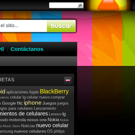
il
Contáctanos
UETAS
BlackBerry
id
aplicaciones
Apple
celular lg
celular nuevo
comprar
lulares
iphone
htc
Google
Juegos
k
juegos
egos para celulares
Lanzamiento
mientos de celulares
lg
Lenovo
Nokia
motorola
nexus one
iado
Nokia
nuevo celular
Noticias
a Music Store
nuevos celulares
samsung
OS
philips