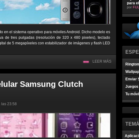
para e
por
FUL
o en el sistema operativo para móviles Android. Dicho modelo es
iva de tres pulgadas (resolución de 320 x 480 pixeles), teclado
igital de 5 megapíxeles con estabilizador de imágenes y flash LED
ESPE
LEER MÁS
Ringto
Wallpa
Enviar 
elular Samsung Clutch
Juegos 
Tu móvi
 las 23:58
TEMÁ
Aplicac