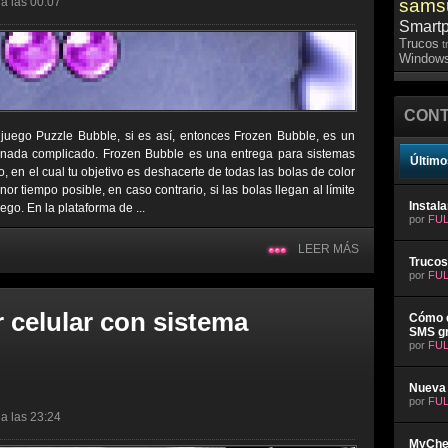
a las 00:07
sams
Smart
Trucos
t
Windows
CONT
uego Puzzle Bubble, si es así, entonces Frozen Bubble, es un
 nada complicado. Frozen Bubble es una entrega para sistemas
Último
 en el cual tu objetivo es deshacerte de todas las bolas de color
r tiempo posible, en caso contrario, si las bolas llegan al límite
Instal
uego. En la plataforma de ...
por
FUL
LEER MÁS
Trucos
por
FUL
 celular con sistema
Cómo e
SMS gr
por
FUL
Nueva 
por
FUL
a las 23:24
MyChev