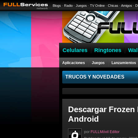
Blogs
·
Radio
·
Juegos
·
TV Online
·
Chicas
·
Amigos
·
D
Celulares
Ringtones
Wal
Aplicaciones
Juegos
Lanzamientos
Celulares
TRUCOS Y NOVEDADES
Descargar Frozen 
Android
por
FULLMóvil Editor