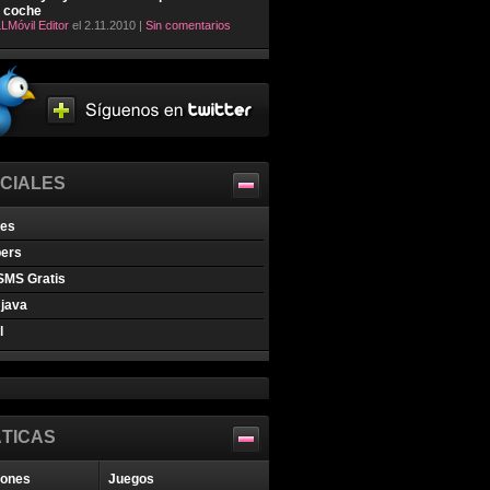
l coche
LMóvil Editor
el 2.11.2010 |
Sin comentarios
CIALES
nes
pers
SMS Gratis
java
l
TICAS
iones
Juegos