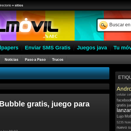
irectorio
+ sitios
lpapers
Enviar SMS Gratis
Juegos java
Tu móv
Noticias
Paso a Paso
Trucos
ETIQ
Andro
celular
ce
faceboo
Bubble gratis, juego para
gratis
ju
lanza
Lujo
Mob
5235
Noki
nuevo 