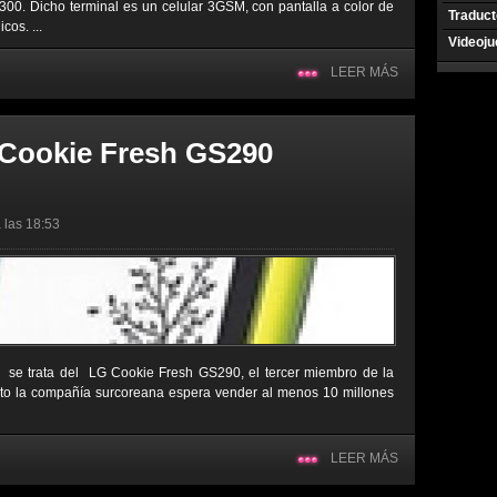
2300. Dicho terminal es un celular 3GSM, con pantalla a color de
Traduct
cos. ...
Videoj
LEER MÁS
 Cookie Fresh GS290
 las 18:53
, se trata del LG Cookie Fresh GS290, el tercer miembro de la
to la compañía surcoreana espera vender al menos 10 millones
LEER MÁS