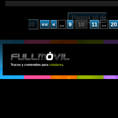
Página 10 de
20
««
«
...
9
10
11
...
20
Trucos y contenidos para
celulares
.