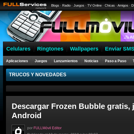
Blogs
·
Radio
·
Juegos
·
TV Online
·
Chicas
·
Amigos
·
D
Celulares
Ringtones
Wallpapers
Enviar SMS
Aplicaciones
Juegos
Lanzamientos
Noticias
Paso a Paso
Celulares
TRUCOS Y NOVEDADES
Descargar Frozen Bubble gratis, 
Android
por
FULLMóvil Editor