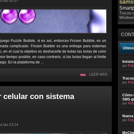
a las 00:07
sams
Smart
Trucos
t
Windows
CONT
uego Puzzle Bubble, si es así, entonces Frozen Bubble, es un
 nada complicado. Frozen Bubble es una entrega para sistemas
Último
 en el cual tu objetivo es deshacerte de todas las bolas de color
r tiempo posible, en caso contrario, si las bolas llegan al límite
Instal
uego. En la plataforma de ...
por
FUL
LEER MÁS
Trucos
por
FUL
 celular con sistema
Cómo e
SMS gr
por
FUL
Nueva 
por
FUL
a las 23:24
MyChev