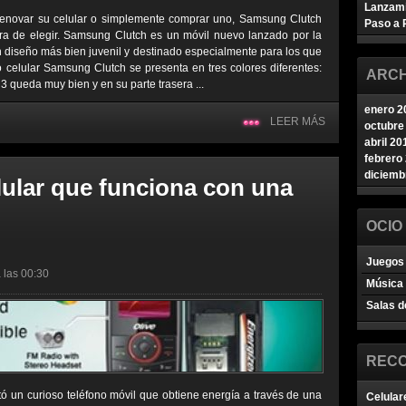
Lanzam
renovar su celular o simplemente comprar uno, Samsung Clutch
Paso a 
ra de elegir. Samsung Clutch es un móvil nuevo lanzado por la
iseño más bien juvenil y destinado especialmente para los que
o celular Samsung Clutch se presenta en tres colores diferentes:
ARCH
3 queda muy bien y en su parte trasera ...
enero 2
LEER MÁS
octubre
abril 20
febrero
diciemb
lular que funciona con una
OCIO
Juegos 
 las 00:30
Música
Salas d
REC
ó un curioso teléfono móvil que obtiene energía a través de una
Celular