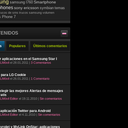
ung
Smartphone
samsung l760
phones
sony ericsson
symbian
temas
rucos de sms
trucos samsung
volumen
 Phone 7
ENIDOS
s
Populares
Últimos comentarios
ar aplicaciones en el Samsung Star I
LMóvil
el 28.01.2011 |
3 Comentarios
 para LG Cookie
LMóvil
el 26.01.2011 |
1 Comentario
legir las mejores Alertas de mensajes
atis
LMóvil Editor
el 19.11.2010 |
Sin comentarios
aplicación Twitter para Android
LMóvil Editor
el 4.11.2010 |
Sin comentarios
rolet y MyLink OnStar: aplicaciones