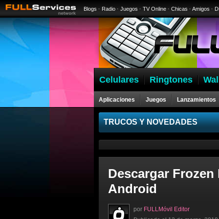
Blogs
·
Radio
·
Juegos
·
TV Online
·
Chicas
·
Amigos
·
D
Celulares
Ringtones
Wal
Aplicaciones
Juegos
Lanzamientos
Celulares
TRUCOS Y NOVEDADES
Descargar Frozen 
Android
por
FULLMóvil Editor