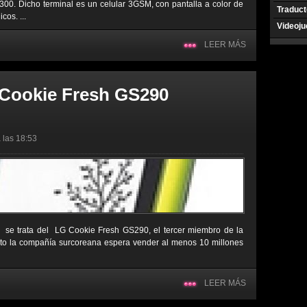
2300. Dicho terminal es un celular 3GSM, con pantalla a color de
Traduct
cos. ...
Videoj
LEER MÁS
 Cookie Fresh GS290
 las 18:53
, se trata del LG Cookie Fresh GS290, el tercer miembro de la
to la compañía surcoreana espera vender al menos 10 millones
LEER MÁS