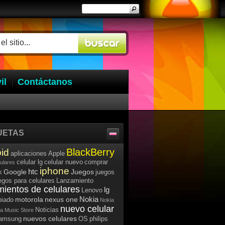
il
Contáctanos
UETAS
BlackBerry
id
aplicaciones
Apple
celular lg
celular nuevo
comprar
lulares
iphone
htc
Google
Juegos
k
juegos
egos para celulares
Lanzamiento
mientos de celulares
lg
Lenovo
Nokia
motorola
nexus one
iado
Nokia
nuevo celular
Noticias
a Music Store
nuevos celulares
samsung
OS
philips