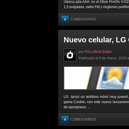
clásica pila AAA: es el Olive FrvrOn V-G
1,5 pulgadas, radio FM y ringtones polifóni
COMENTARIOS
0
Nuevo celular, LG
por
FULLMóvil Editor
Publicado el 8 de marzo, 2010 a
LG lanzó un teléfono móvil muy juvenil
gama Cookie; con este nuevo lanzamien
de ejemplares. ...
COMENTARIOS
9