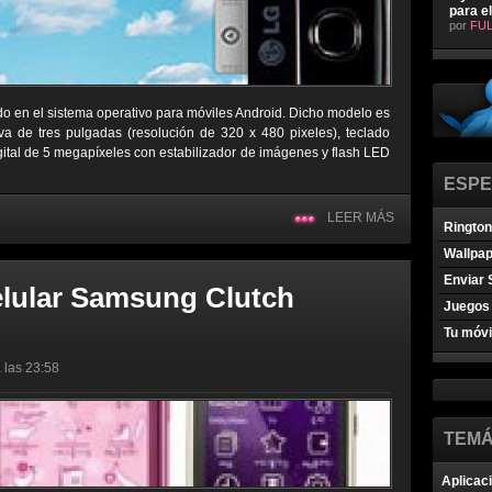
para e
por
FUL
o en el sistema operativo para móviles Android. Dicho modelo es
iva de tres pulgadas (resolución de 320 x 480 pixeles), teclado
igital de 5 megapíxeles con estabilizador de imágenes y flash LED
ESPE
LEER MÁS
Ringto
Wallpa
Enviar 
elular Samsung Clutch
Juegos 
Tu móvi
 las 23:58
TEMÁ
Aplicac