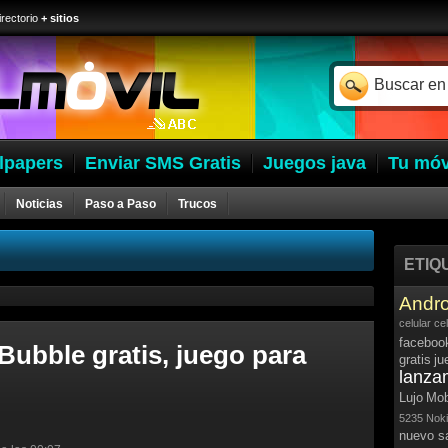
irectorio
+ sitios
lpapers
Enviar SMS Gratis
Juegos java
Tu móv
Noticias
Paso a Paso
Trucos
ETIQ
Andro
celular
ce
faceboo
Bubble gratis, juego para
gratis
ju
lanza
Lujo
Mob
5235
Noki
nuevo 