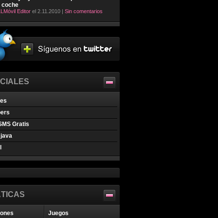
l coche
LMóvil Editor
el 2.11.2010 |
Sin comentarios
CIALES
nes
pers
SMS Gratis
java
l
TICAS
iones
Juegos