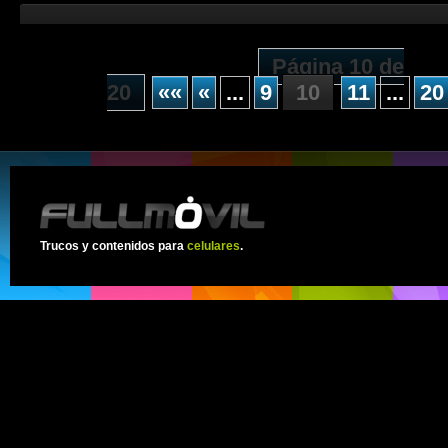
Página 10 de
20
««
«
...
9
10
11
...
20
Trucos y contenidos para
celulares
.