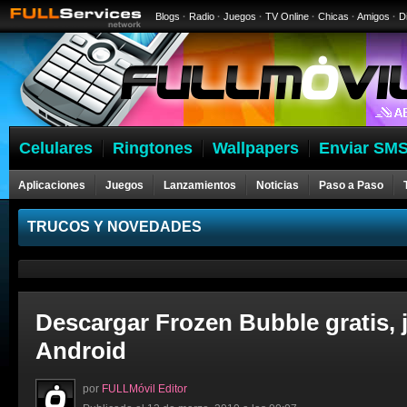
Blogs
·
Radio
·
Juegos
·
TV Online
·
Chicas
·
Amigos
·
D
Celulares
Ringtones
Wallpapers
Enviar SMS
Aplicaciones
Juegos
Lanzamientos
Noticias
Paso a Paso
Celulares
TRUCOS Y NOVEDADES
Descargar Frozen Bubble gratis, 
Android
por
FULLMóvil Editor