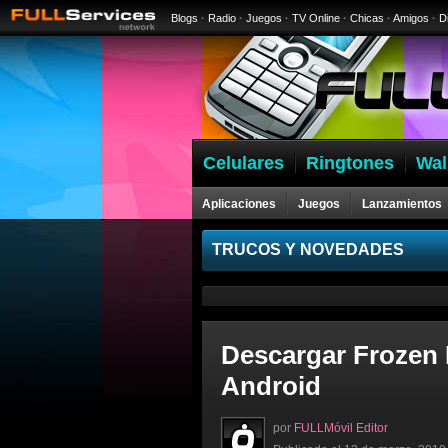
Blogs
·
Radio
·
Juegos
·
TV Online
·
Chicas
·
Amigos
·
D
Celulares
Ringtones
Wal
Aplicaciones
Juegos
Lanzamientos
Celulares
TRUCOS Y NOVEDADES
Descargar Frozen 
Android
por
FULLMóvil Editor