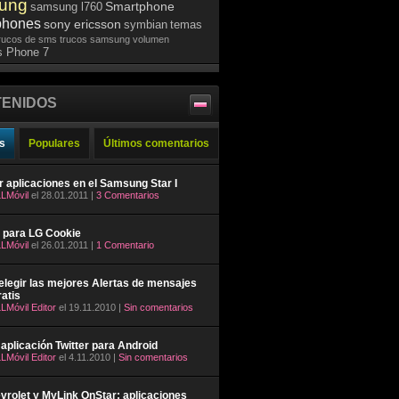
ung
Smartphone
samsung l760
phones
sony ericsson
symbian
temas
rucos de sms
trucos samsung
volumen
 Phone 7
ENIDOS
s
Populares
Últimos comentarios
ar aplicaciones en el Samsung Star I
LMóvil
el 28.01.2011 |
3 Comentarios
 para LG Cookie
LMóvil
el 26.01.2011 |
1 Comentario
legir las mejores Alertas de mensajes
atis
LMóvil Editor
el 19.11.2010 |
Sin comentarios
aplicación Twitter para Android
LMóvil Editor
el 4.11.2010 |
Sin comentarios
rolet y MyLink OnStar: aplicaciones