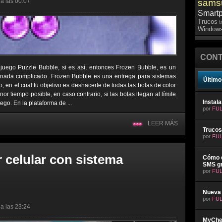
a las 00:07
sams
Smart
Trucos
t
Windows
CONT
uego Puzzle Bubble, si es así, entonces Frozen Bubble, es un
 nada complicado. Frozen Bubble es una entrega para sistemas
Último
 en el cual tu objetivo es deshacerte de todas las bolas de color
r tiempo posible, en caso contrario, si las bolas llegan al límite
Instal
uego. En la plataforma de ...
por
FUL
LEER MÁS
Trucos
por
FUL
 celular con sistema
Cómo e
SMS gr
por
FUL
Nueva 
por
FUL
a las 23:24
MyChev