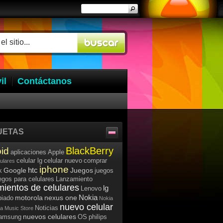
il
Contáctanos
UETAS
BlackBerry
id
aplicaciones
Apple
celular lg
celular nuevo
comprar
lulares
iphone
htc
Google
Juegos
k
juegos
egos para celulares
Lanzamiento
mientos de celulares
lg
Lenovo
Nokia
motorola
nexus one
iado
Nokia
nuevo celular
Noticias
a Music Store
nuevos celulares
samsung
OS
philips