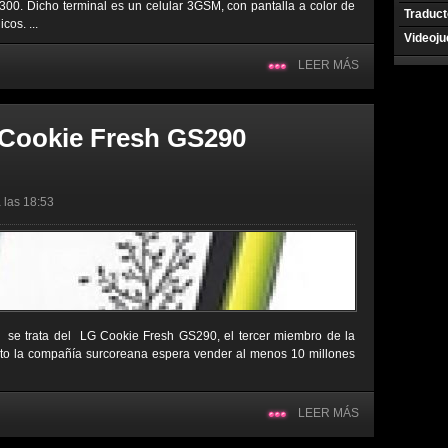
2300. Dicho terminal es un celular 3GSM, con pantalla a color de
Traduct
cos. ...
Videoj
LEER MÁS
 Cookie Fresh GS290
 las 18:53
, se trata del LG Cookie Fresh GS290, el tercer miembro de la
to la compañía surcoreana espera vender al menos 10 millones
LEER MÁS