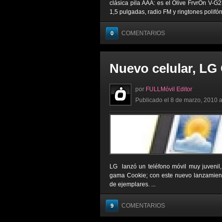
clásica pila AAA: es el Olive FrvrOn V-G
1,5 pulgadas, radio FM y ringtones polifóni
COMENTARIOS
0
Nuevo celular, LG
por
FULLMóvil Editor
Publicado el 8 de marzo, 2010 a
LG lanzó un teléfono móvil muy juvenil
gama Cookie; con este nuevo lanzamien
de ejemplares. ...
COMENTARIOS
9