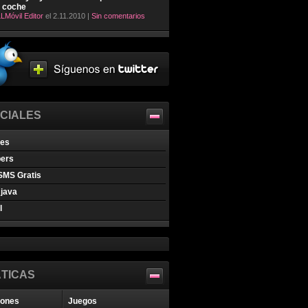
l coche
LMóvil Editor
el 2.11.2010 |
Sin comentarios
CIALES
nes
pers
SMS Gratis
java
l
TICAS
iones
Juegos