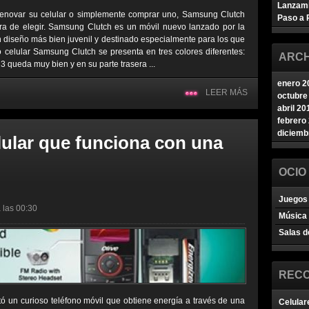
Lanzam
renovar su celular o simplemente comprar uno, Samsung Clutch
Paso a 
ra de elegir. Samsung Clutch es un móvil nuevo lanzado por la
iseño más bien juvenil y destinado especialmente para los que
o celular Samsung Clutch se presenta en tres colores diferentes:
ARCH
3 queda muy bien y en su parte trasera ...
enero 2
LEER MÁS
octubre
abril 20
febrero
diciemb
lular que funciona con una
OCIO
Juegos 
 las 00:30
Música
Salas d
REC
ó un curioso teléfono móvil que obtiene energía a través de una
Celular