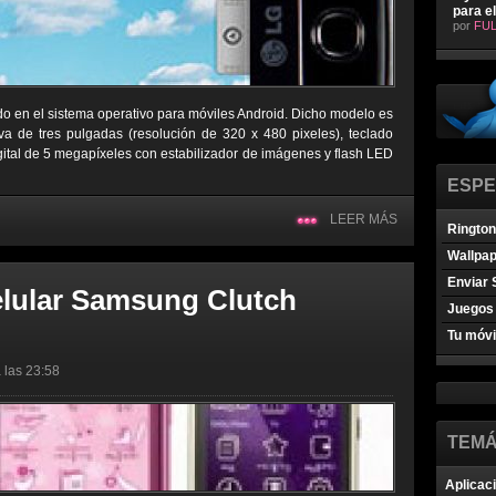
para e
por
FUL
o en el sistema operativo para móviles Android. Dicho modelo es
iva de tres pulgadas (resolución de 320 x 480 pixeles), teclado
igital de 5 megapíxeles con estabilizador de imágenes y flash LED
ESPE
LEER MÁS
Ringto
Wallpa
Enviar 
elular Samsung Clutch
Juegos 
Tu móvi
 las 23:58
TEMÁ
Aplicac