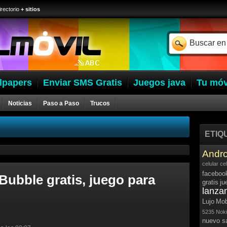
irectorio
+ sitios
lpapers
Enviar SMS Gratis
Juegos java
Tu móv
Noticias
Paso a Paso
Trucos
ETIQ
Andro
celular
ce
faceboo
Bubble gratis, juego para
gratis
ju
lanza
Lujo
Mob
5235
Noki
nuevo 