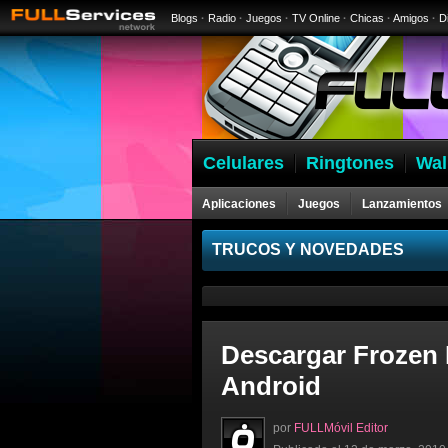
Blogs
·
Radio
·
Juegos
·
TV Online
·
Chicas
·
Amigos
·
D
Celulares
Ringtones
Wal
Aplicaciones
Juegos
Lanzamientos
Celulares
TRUCOS Y NOVEDADES
Descargar Frozen 
Android
por
FULLMóvil Editor