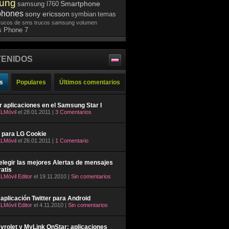
ung
Smartphone
samsung l760
phones
sony ericsson
symbian
temas
rucos de sms
trucos samsung
volumen
 Phone 7
ENIDOS
s
Populares
Últimos comentarios
ar aplicaciones en el Samsung Star I
LMóvil
el 28.01.2011 |
3 Comentarios
 para LG Cookie
LMóvil
el 26.01.2011 |
1 Comentario
legir las mejores Alertas de mensajes
atis
LMóvil Editor
el 19.11.2010 |
Sin comentarios
aplicación Twitter para Android
LMóvil Editor
el 4.11.2010 |
Sin comentarios
rolet y MyLink OnStar: aplicaciones