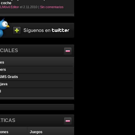
l coche
LMóvil Editor
el 2.11.2010 |
Sin comentarios
CIALES
nes
pers
SMS Gratis
java
l
TICAS
iones
Juegos