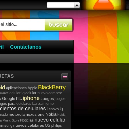
il
Contáctanos
UETAS
BlackBerry
id
aplicaciones
Apple
celular lg
celular nuevo
comprar
lulares
iphone
htc
Google
Juegos
k
juegos
egos para celulares
Lanzamiento
mientos de celulares
lg
Lenovo
Nokia
motorola
nexus one
iado
Nokia
nuevo celular
Noticias
a Music Store
nuevos celulares
samsung
OS
philips