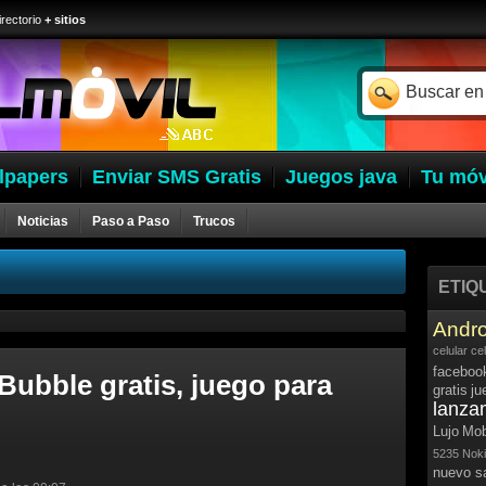
irectorio
+ sitios
lpapers
Enviar SMS Gratis
Juegos java
Tu móv
Noticias
Paso a Paso
Trucos
ETIQ
Andro
celular
ce
faceboo
Bubble gratis, juego para
gratis
ju
lanza
Lujo
Mob
5235
Noki
nuevo 