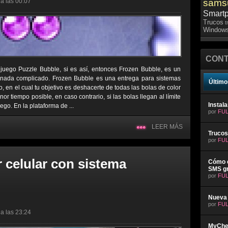
a las 00:07
sams
Smart
Trucos
t
Windows
CONT
uego Puzzle Bubble, si es así, entonces Frozen Bubble, es un
 nada complicado. Frozen Bubble es una entrega para sistemas
Último
 en el cual tu objetivo es deshacerte de todas las bolas de color
r tiempo posible, en caso contrario, si las bolas llegan al límite
Instal
uego. En la plataforma de ...
por
FUL
LEER MÁS
Trucos
por
FUL
 celular con sistema
Cómo e
SMS gr
por
FUL
Nueva 
por
FUL
a las 23:24
MyChev