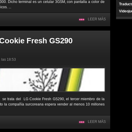
2300. Dicho terminal es un celular 3GSM, con pantalla a color de
Traduct
cos. ...
Videoj
LEER MÁS
 Cookie Fresh GS290
 las 18:53
, se trata del LG Cookie Fresh GS290, el tercer miembro de la
to la compañía surcoreana espera vender al menos 10 millones
LEER MÁS