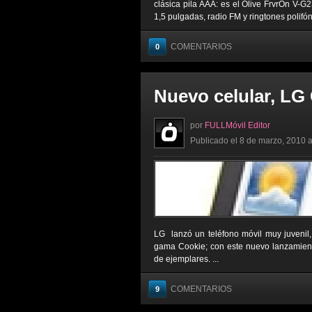
clásica pila AAA: es el Olive FrvrOn V-G
1,5 pulgadas, radio FM y ringtones polifóni
COMENTARIOS
0
Nuevo celular, LG
por
FULLMóvil Editor
Publicado el 8 de marzo, 2010 a
LG lanzó un teléfono móvil muy juvenil
gama Cookie; con este nuevo lanzamien
de ejemplares. ...
COMENTARIOS
9