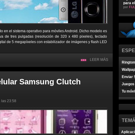
para e
por
FUL
o en el sistema operativo para móviles Android. Dicho modelo es
iva de tres pulgadas (resolución de 320 x 480 pixeles), teclado
igital de 5 megapíxeles con estabilizador de imágenes y flash LED
ESPE
LEER MÁS
Ringto
Wallpa
Enviar 
elular Samsung Clutch
Juegos 
Tu móvi
 las 23:58
TEMÁ
Aplicac