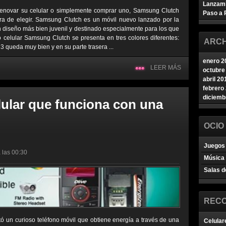
Lanzam
renovar su celular o simplemente comprar uno, Samsung Clutch
Paso a 
ra de elegir. Samsung Clutch es un móvil nuevo lanzado por la
iseño más bien juvenil y destinado especialmente para los que
o celular Samsung Clutch se presenta en tres colores diferentes:
ARCH
3 queda muy bien y en su parte trasera ...
enero 2
LEER MÁS
octubre
abril 20
febrero
diciemb
lular que funciona con una
OCIO
Juegos 
 las 00:30
Música
Salas d
REC
ó un curioso teléfono móvil que obtiene energía a través de una
Celular