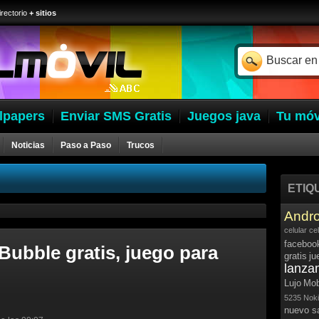
irectorio
+ sitios
lpapers
Enviar SMS Gratis
Juegos java
Tu móv
Noticias
Paso a Paso
Trucos
ETIQ
Andro
celular
ce
faceboo
Bubble gratis, juego para
gratis
ju
lanza
Lujo
Mob
5235
Noki
nuevo 