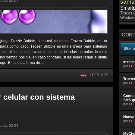
a las 00:07
sams
Smart
Trucos
t
Windows
CONT
uego Puzzle Bubble, si es así, entonces Frozen Bubble, es un
 nada complicado. Frozen Bubble es una entrega para sistemas
Último
 en el cual tu objetivo es deshacerte de todas las bolas de color
r tiempo posible, en caso contrario, si las bolas llegan al límite
Instal
uego. En la plataforma de ...
por
FUL
LEER MÁS
Trucos
por
FUL
 celular con sistema
Cómo e
SMS gr
por
FUL
Nueva 
por
FUL
a las 23:24
MyChev