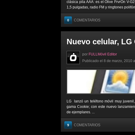
clásica pila AAA: es el Olive FrvrOn V-G
1,5 pulgadas, radio FM y ringtones polifóni
COMENTARIOS
0
Nuevo celular, LG
por
FULLMóvil Editor
Publicado el 8 de marzo, 2010 a
LG lanzó un teléfono móvil muy juvenil
gama Cookie; con este nuevo lanzamien
de ejemplares. ...
COMENTARIOS
9