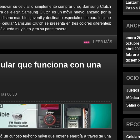
Lanzam
renovar su celular o simplemente comprar uno, Samsung Clutch
Paso a 
ra de elegir. Samsung Clutch es un móvil nuevo lanzado por la
iseño más bien juvenil y destinado especialmente para los que
o celular Samsung Clutch se presenta en tres colores diferentes:
ARCH
3 queda muy bien y en su parte trasera ...
enero 2
LEER MÁS
octubre
abril 20
febrero
diciemb
lular que funciona con una
OCIO
Juegos 
 las 00:30
Música
Salas d
REC
ó un curioso teléfono móvil que obtiene energía a través de una
Celular