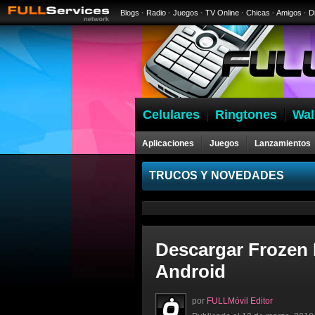
Blogs
·
Radio
·
Juegos
·
TV Online
·
Chicas
·
Amigos
·
D
Celulares
Ringtones
Wal
Aplicaciones
Juegos
Lanzamientos
Celulares
TRUCOS Y NOVEDADES
Descargar Frozen 
Android
por
FULLMóvil Editor