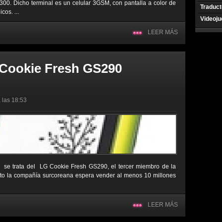
2300. Dicho terminal es un celular 3GSM, con pantalla a color de
Traduct
cos. ...
Videoj
LEER MÁS
 Cookie Fresh GS290
 las 18:53
, se trata del LG Cookie Fresh GS290, el tercer miembro de la
to la compañía surcoreana espera vender al menos 10 millones
LEER MÁS