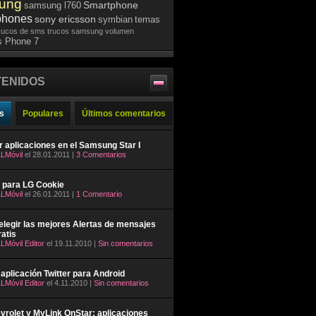
ung
Smartphone
samsung l760
phones
sony ericsson
symbian
temas
rucos de sms
trucos samsung
volumen
 Phone 7
ENIDOS
s
Populares
Últimos comentarios
ar aplicaciones en el Samsung Star I
LMóvil
el 28.01.2011 |
3 Comentarios
 para LG Cookie
LMóvil
el 26.01.2011 |
1 Comentario
legir las mejores Alertas de mensajes
atis
LMóvil Editor
el 19.11.2010 |
Sin comentarios
aplicación Twitter para Android
LMóvil Editor
el 4.11.2010 |
Sin comentarios
rolet y MyLink OnStar: aplicaciones