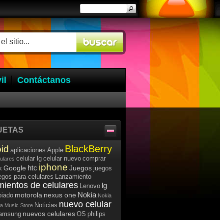
il
Contáctanos
UETAS
BlackBerry
id
aplicaciones
Apple
celular lg
celular nuevo
comprar
lulares
iphone
htc
Google
Juegos
k
juegos
egos para celulares
Lanzamiento
mientos de celulares
lg
Lenovo
Nokia
motorola
nexus one
iado
Nokia
nuevo celular
Noticias
a Music Store
nuevos celulares
samsung
OS
philips