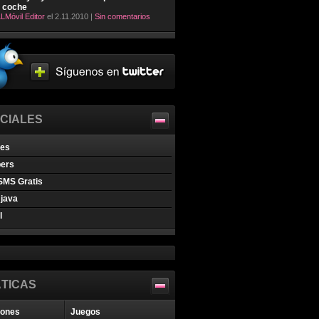
l coche
LMóvil Editor
el 2.11.2010 |
Sin comentarios
CIALES
nes
pers
SMS Gratis
java
l
TICAS
iones
Juegos