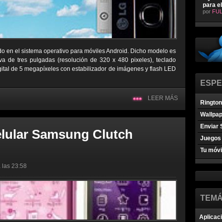
para e
por
FUL
o en el sistema operativo para móviles Android. Dicho modelo es
iva de tres pulgadas (resolución de 320 x 480 pixeles), teclado
igital de 5 megapíxeles con estabilizador de imágenes y flash LED
ESPE
LEER MÁS
Ringto
Wallpa
Enviar 
elular Samsung Clutch
Juegos 
Tu móvi
 las 23:58
TEMÁ
Aplicac