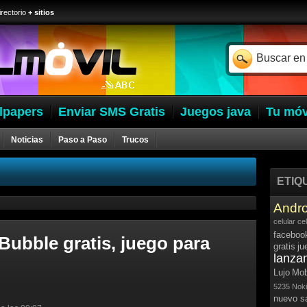
irectorio
+ sitios
lpapers
Enviar SMS Gratis
Juegos java
Tu móv
Noticias
Paso a Paso
Trucos
ETIQ
Andro
celular
ce
faceboo
Bubble gratis, juego para
gratis
ju
lanza
Lujo
Mob
5235
Noki
nuevo 