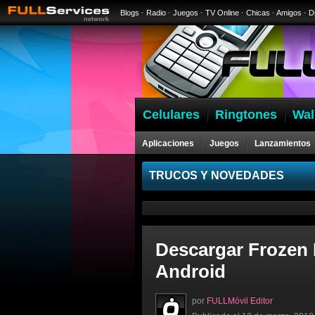
Blogs
·
Radio
·
Juegos
·
TV Online
·
Chicas
·
Amigos
·
D
Celulares
Ringtones
Wal
Aplicaciones
Juegos
Lanzamientos
Celulares
TRUCOS Y NOVEDADES
Descargar Frozen 
Android
por
FULLMóvil Editor