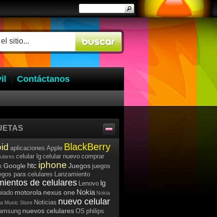
il
Contáctanos
UETAS
BlackBerry
id
aplicaciones
Apple
celular lg
celular nuevo
comprar
lulares
iphone
htc
Google
Juegos
k
juegos
egos para celulares
Lanzamiento
mientos de celulares
lg
Lenovo
Nokia
motorola
nexus one
iado
Nokia
nuevo celular
Noticias
a Music Store
nuevos celulares
samsung
OS
philips