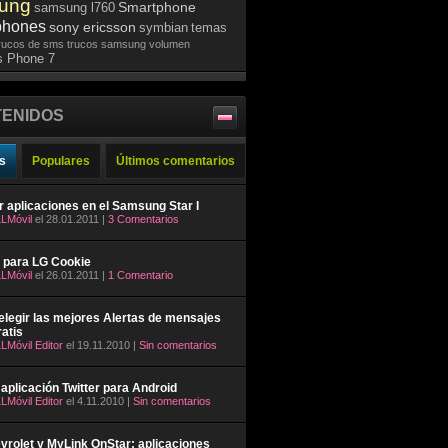
ung
Smartphone
samsung l760
phones
sony ericsson
symbian
temas
rucos de sms
trucos samsung
volumen
 Phone 7
ENIDOS
s
Populares
Últimos comentarios
ar aplicaciones en el Samsung Star I
LMóvil
el 28.01.2011 |
3 Comentarios
 para LG Cookie
LMóvil
el 26.01.2011 |
1 Comentario
legir las mejores Alertas de mensajes
atis
LMóvil Editor
el 19.11.2010 |
Sin comentarios
aplicación Twitter para Android
LMóvil Editor
el 4.11.2010 |
Sin comentarios
rolet y MyLink OnStar: aplicaciones