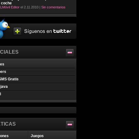
l coche
LMóvil Editor
el 2.11.2010 |
Sin comentarios
CIALES
nes
pers
SMS Gratis
java
l
TICAS
iones
Juegos