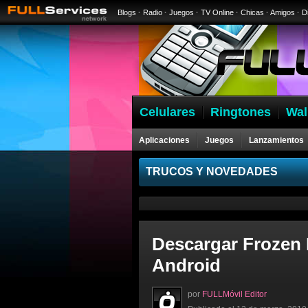
Blogs
·
Radio
·
Juegos
·
TV Online
·
Chicas
·
Amigos
·
D
Celulares
Ringtones
Wal
Aplicaciones
Juegos
Lanzamientos
Celulares
TRUCOS Y NOVEDADES
Descargar Frozen 
Android
por
FULLMóvil Editor