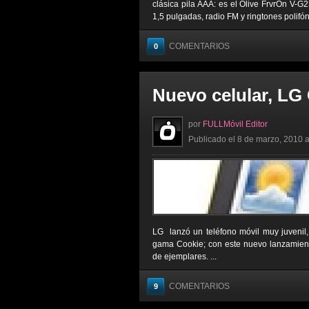
clásica pila AAA: es el Olive FrvrOn V-G
1,5 pulgadas, radio FM y ringtones polifóni
COMENTARIOS
0
Nuevo celular, LG
por
FULLMóvil Editor
Publicado el 8 de marzo, 2010 a
LG lanzó un teléfono móvil muy juvenil
gama Cookie; con este nuevo lanzamien
de ejemplares. ...
COMENTARIOS
9