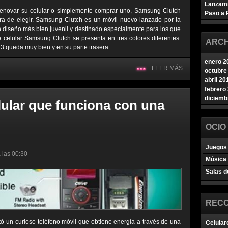
Lanzam
renovar su celular o simplemente comprar uno, Samsung Clutch
Paso a 
ra de elegir. Samsung Clutch es un móvil nuevo lanzado por la
iseño más bien juvenil y destinado especialmente para los que
o celular Samsung Clutch se presenta en tres colores diferentes:
ARCH
3 queda muy bien y en su parte trasera ...
enero 2
LEER MÁS
octubre
abril 20
febrero
diciemb
lular que funciona con una
OCIO
Juegos 
 las 00:30
Música
Salas d
REC
ó un curioso teléfono móvil que obtiene energía a través de una
Celular