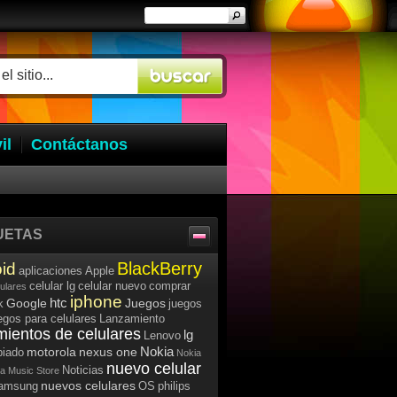
il
Contáctanos
UETAS
BlackBerry
id
aplicaciones
Apple
celular lg
celular nuevo
comprar
lulares
iphone
htc
Google
Juegos
k
juegos
egos para celulares
Lanzamiento
mientos de celulares
lg
Lenovo
Nokia
motorola
nexus one
iado
Nokia
nuevo celular
Noticias
a Music Store
nuevos celulares
samsung
OS
philips