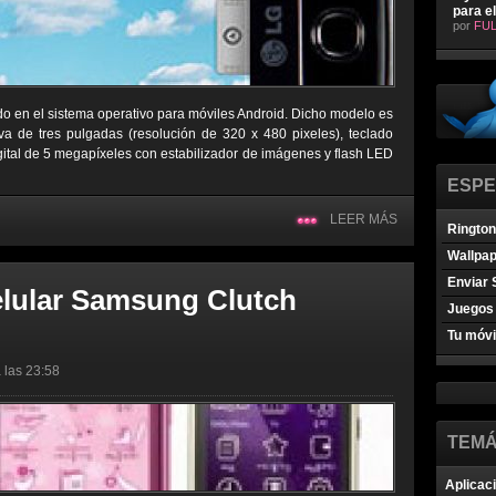
para e
por
FUL
o en el sistema operativo para móviles Android. Dicho modelo es
iva de tres pulgadas (resolución de 320 x 480 pixeles), teclado
igital de 5 megapíxeles con estabilizador de imágenes y flash LED
ESPE
LEER MÁS
Ringto
Wallpa
Enviar 
elular Samsung Clutch
Juegos 
Tu móvi
 las 23:58
TEMÁ
Aplicac