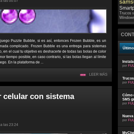
a las 00:07
sams
Smart
Trucos
t
Windows
CONT
uego Puzzle Bubble, si es así, entonces Frozen Bubble, es un
 nada complicado. Frozen Bubble es una entrega para sistemas
Último
 en el cual tu objetivo es deshacerte de todas las bolas de color
r tiempo posible, en caso contrario, si las bolas llegan al límite
Instal
uego. En la plataforma de ...
por
FUL
LEER MÁS
Trucos
por
FUL
 celular con sistema
Cómo e
SMS gr
por
FUL
Nueva 
por
FUL
a las 23:24
MyChev