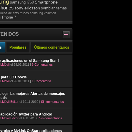
ung
Smartphone
samsung l760
phones
sony ericsson
symbian
temas
rucos de sms
trucos samsung
volumen
 Phone 7
ENIDOS
s
Populares
Últimos comentarios
ar aplicaciones en el Samsung Star I
LMóvil
el 28.01.2011 |
3 Comentarios
 para LG Cookie
LMóvil
el 26.01.2011 |
1 Comentario
legir las mejores Alertas de mensajes
atis
LMóvil Editor
el 19.11.2010 |
Sin comentarios
aplicación Twitter para Android
LMóvil Editor
el 4.11.2010 |
Sin comentarios
rolet y MyLink OnStar: aplicaciones