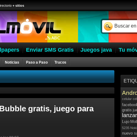
irectorio
+ sitios
lpapers
Enviar SMS Gratis
Juegos java
Tu móv
Noticias
Paso a Paso
Trucos
ETIQ
Andro
celular
ce
faceboo
Bubble gratis, juego para
gratis
ju
lanza
Lujo
Mob
5235
Noki
nuevo 