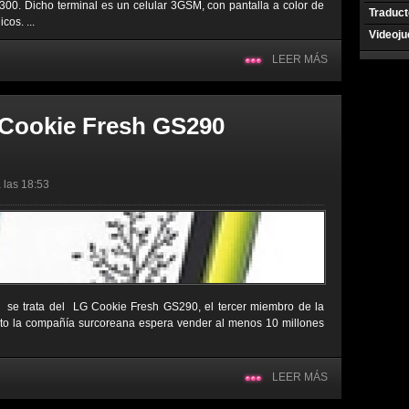
2300. Dicho terminal es un celular 3GSM, con pantalla a color de
Traduct
cos. ...
Videoj
LEER MÁS
 Cookie Fresh GS290
 las 18:53
, se trata del LG Cookie Fresh GS290, el tercer miembro de la
to la compañía surcoreana espera vender al menos 10 millones
LEER MÁS