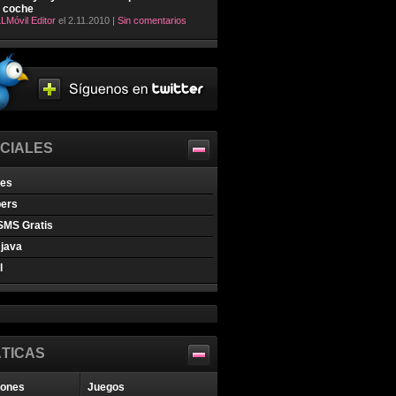
l coche
LMóvil Editor
el 2.11.2010 |
Sin comentarios
CIALES
nes
pers
SMS Gratis
java
l
TICAS
iones
Juegos