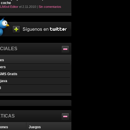
l coche
LMóvil Editor
el 2.11.2010 |
Sin comentarios
CIALES
nes
pers
SMS Gratis
java
l
TICAS
iones
Juegos