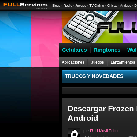
Blogs
·
Radio
·
Juegos
·
TV Online
·
Chicas
·
Amigos
·
D
Celulares
Ringtones
Wal
Aplicaciones
Juegos
Lanzamientos
Celulares
TRUCOS Y NOVEDADES
Descargar Frozen 
Android
por
FULLMóvil Editor