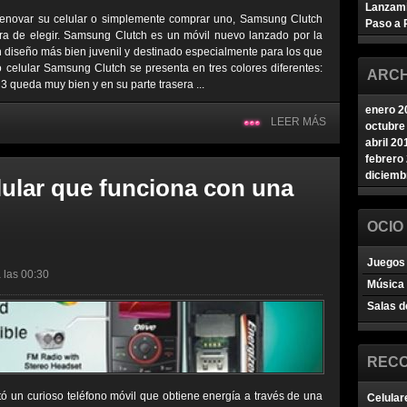
Lanzam
renovar su celular o simplemente comprar uno, Samsung Clutch
Paso a 
ra de elegir. Samsung Clutch es un móvil nuevo lanzado por la
iseño más bien juvenil y destinado especialmente para los que
o celular Samsung Clutch se presenta en tres colores diferentes:
ARCH
3 queda muy bien y en su parte trasera ...
enero 2
LEER MÁS
octubre
abril 20
febrero
diciemb
lular que funciona con una
OCIO
Juegos 
 las 00:30
Música
Salas d
REC
ó un curioso teléfono móvil que obtiene energía a través de una
Celular