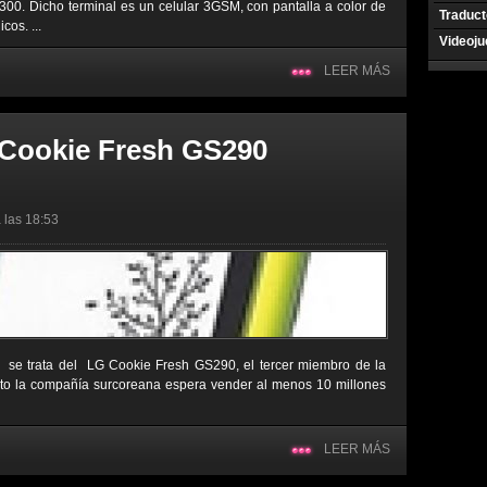
2300. Dicho terminal es un celular 3GSM, con pantalla a color de
Traduct
cos. ...
Videoj
LEER MÁS
 Cookie Fresh GS290
 las 18:53
, se trata del LG Cookie Fresh GS290, el tercer miembro de la
to la compañía surcoreana espera vender al menos 10 millones
LEER MÁS