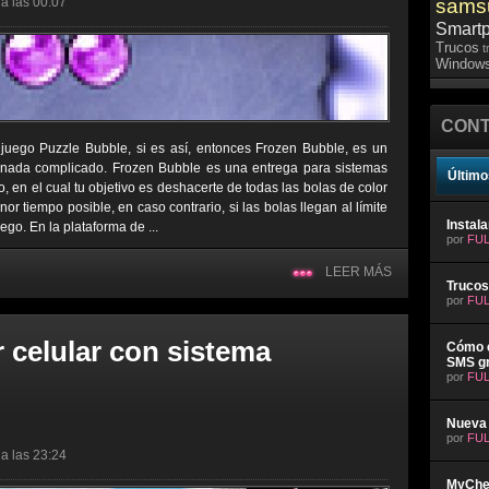
a las 00:07
sams
Smart
Trucos
t
Windows
CONT
uego Puzzle Bubble, si es así, entonces Frozen Bubble, es un
 nada complicado. Frozen Bubble es una entrega para sistemas
Último
 en el cual tu objetivo es deshacerte de todas las bolas de color
r tiempo posible, en caso contrario, si las bolas llegan al límite
Instal
uego. En la plataforma de ...
por
FUL
LEER MÁS
Trucos
por
FUL
 celular con sistema
Cómo e
SMS gr
por
FUL
Nueva 
por
FUL
a las 23:24
MyChev