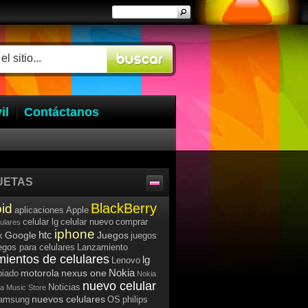
il
Contáctanos
UETAS
BlackBerry
id
aplicaciones
Apple
celular lg
celular nuevo
comprar
lulares
iphone
htc
Google
Juegos
k
juegos
egos para celulares
Lanzamiento
mientos de celulares
lg
Lenovo
Nokia
motorola
nexus one
iado
Nokia
nuevo celular
Noticias
a Music Store
nuevos celulares
samsung
OS
philips