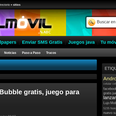
irectorio
+ sitios
lpapers
Enviar SMS Gratis
Juegos java
Tu móv
Noticias
Paso a Paso
Trucos
ETIQ
Andro
celular
ce
faceboo
Bubble gratis, juego para
gratis
ju
lanza
Lujo
Mob
5235
Noki
nuevo 