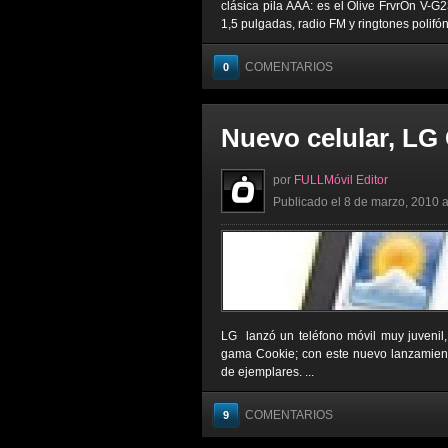
clásica pila AAA: es el Olive FrvrOn V-G
1,5 pulgadas, radio FM y ringtones polifóni
COMENTARIOS
0
Nuevo celular, LG
por
FULLMóvil Editor
Publicado el 8 de marzo, 2010 a
LG lanzó un teléfono móvil muy juvenil
gama Cookie; con este nuevo lanzamien
de ejemplares. ...
COMENTARIOS
9