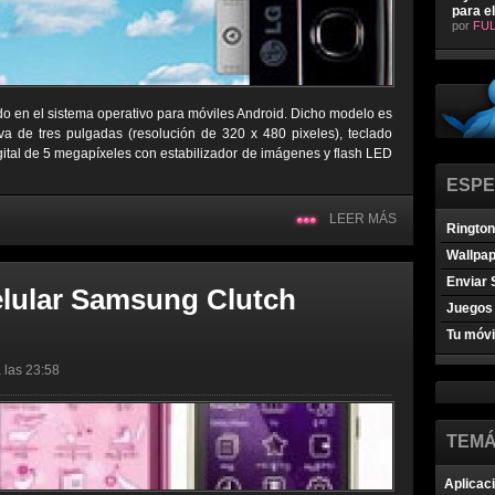
para e
por
FUL
o en el sistema operativo para móviles Android. Dicho modelo es
iva de tres pulgadas (resolución de 320 x 480 pixeles), teclado
igital de 5 megapíxeles con estabilizador de imágenes y flash LED
ESPE
LEER MÁS
Ringto
Wallpa
Enviar 
elular Samsung Clutch
Juegos 
Tu móvi
 las 23:58
TEMÁ
Aplicac