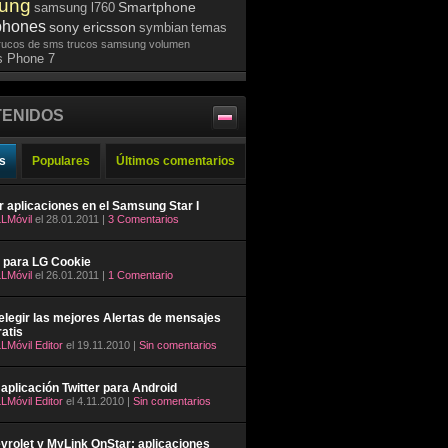
ung
Smartphone
samsung l760
phones
sony ericsson
symbian
temas
rucos de sms
trucos samsung
volumen
 Phone 7
ENIDOS
s
Populares
Últimos comentarios
ar aplicaciones en el Samsung Star I
LMóvil
el 28.01.2011 |
3 Comentarios
 para LG Cookie
LMóvil
el 26.01.2011 |
1 Comentario
legir las mejores Alertas de mensajes
atis
LMóvil Editor
el 19.11.2010 |
Sin comentarios
aplicación Twitter para Android
LMóvil Editor
el 4.11.2010 |
Sin comentarios
rolet y MyLink OnStar: aplicaciones