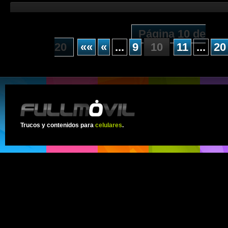
Página 10 de
20
««
«
...
9
10
11
...
20
Trucos y contenidos para
celulares
.