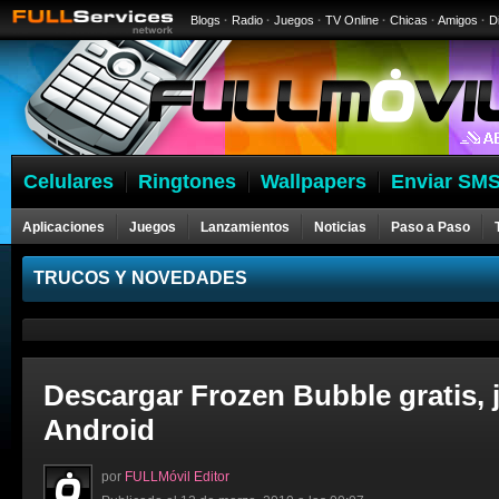
Blogs
·
Radio
·
Juegos
·
TV Online
·
Chicas
·
Amigos
·
D
Celulares
Ringtones
Wallpapers
Enviar SMS
Aplicaciones
Juegos
Lanzamientos
Noticias
Paso a Paso
Celulares
TRUCOS Y NOVEDADES
Descargar Frozen Bubble gratis, 
Android
por
FULLMóvil Editor