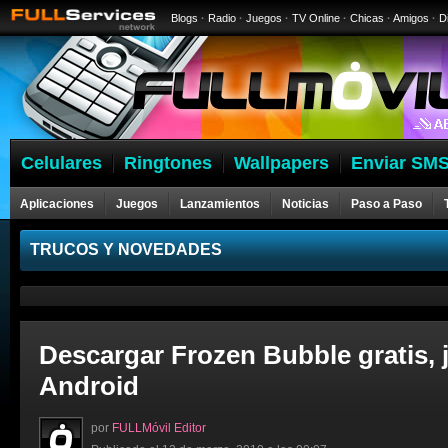
Blogs
·
Radio
·
Juegos
·
TV Online
·
Chicas
·
Amigos
·
D
Celulares
Ringtones
Wallpapers
Enviar SMS
Aplicaciones
Juegos
Lanzamientos
Noticias
Paso a Paso
Celulares
TRUCOS Y NOVEDADES
Descargar Frozen Bubble gratis, 
Android
por
FULLMóvil Editor