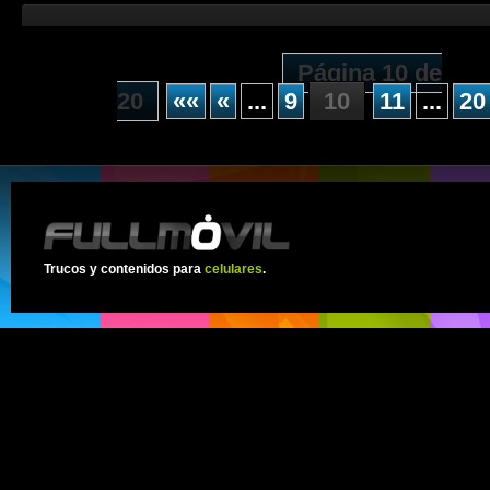
Página 10 de
20
««
«
...
9
10
11
...
20
Trucos y contenidos para
celulares
.