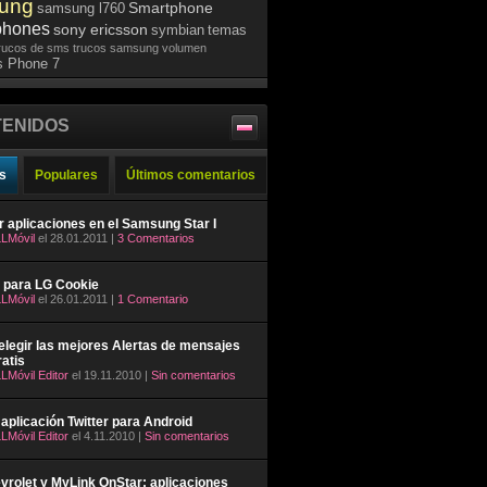
ung
Smartphone
samsung l760
phones
sony ericsson
symbian
temas
rucos de sms
trucos samsung
volumen
 Phone 7
ENIDOS
s
Populares
Últimos comentarios
ar aplicaciones en el Samsung Star I
LMóvil
el 28.01.2011 |
3 Comentarios
 para LG Cookie
LMóvil
el 26.01.2011 |
1 Comentario
legir las mejores Alertas de mensajes
atis
LMóvil Editor
el 19.11.2010 |
Sin comentarios
aplicación Twitter para Android
LMóvil Editor
el 4.11.2010 |
Sin comentarios
rolet y MyLink OnStar: aplicaciones