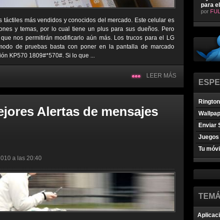
para e
por
FUL
s táctiles más vendidos y conocidos del mercado. Este celular es
ones y temas, por lo cual tiene un plus para sus dueños. Pero
que nos permitirán modificarlo aún más. Los trucos para el LG
 modo de pruebas basta con poner en la pantalla de marcado
ión KP570 1809#*570#. Si lo que ...
LEER MÁS
ESPE
Ringto
ejores Alertas de mensajes
Wallpa
Enviar 
Juegos 
Tu móvi
2010 a las 20:40
TEMÁ
Aplicac