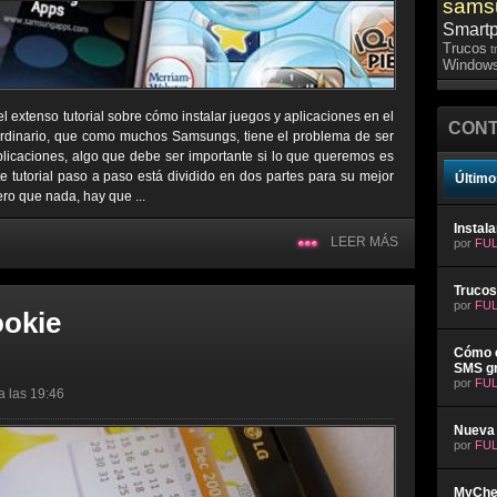
sams
Smart
Trucos
t
Windows
l extenso tutorial sobre cómo instalar juegos y aplicaciones en el
CONT
ordinario, que como muchos Samsungs, tiene el problema de ser
plicaciones, algo que debe ser importante si lo que queremos es
e tutorial paso a paso está dividido en dos partes para su mejor
Último
ro que nada, hay que ...
Instal
LEER MÁS
por
FUL
Trucos
por
FUL
ookie
Cómo e
SMS gr
por
FUL
a las 19:46
Nueva 
por
FUL
MyChev