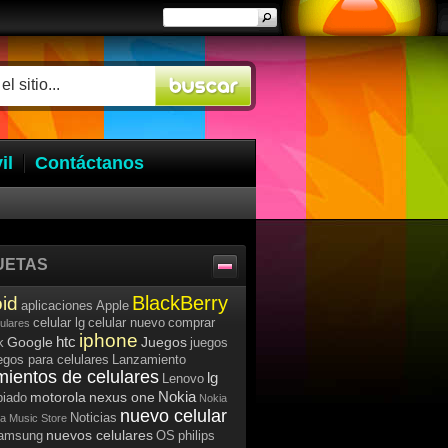
il
Contáctanos
UETAS
BlackBerry
id
aplicaciones
Apple
celular lg
celular nuevo
comprar
lulares
iphone
htc
Google
Juegos
k
juegos
egos para celulares
Lanzamiento
mientos de celulares
lg
Lenovo
Nokia
motorola
nexus one
iado
Nokia
nuevo celular
Noticias
a Music Store
nuevos celulares
samsung
OS
philips