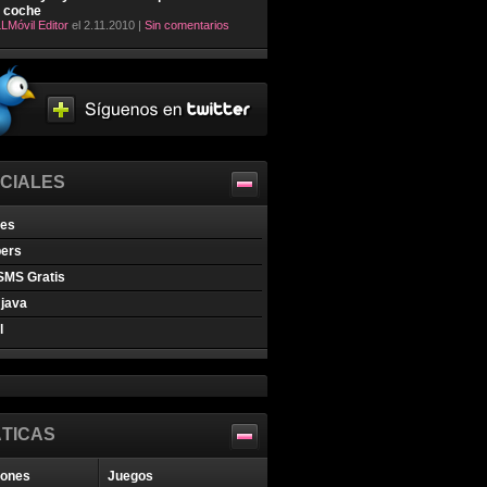
l coche
LMóvil Editor
el 2.11.2010 |
Sin comentarios
CIALES
nes
pers
SMS Gratis
java
l
TICAS
iones
Juegos