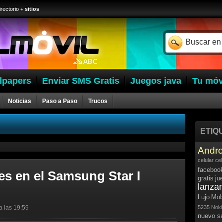
irectorio
+ sitios
lpapers
Enviar SMS Gratis
Juegos java
Tu móv
Noticias
Paso a Paso
Trucos
ETIQ
Andro
celular
ce
faceboo
nes en el Samsung Star I
gratis
ju
lanza
Lujo
Mob
a las 19:59
5235
Noki
nuevo 