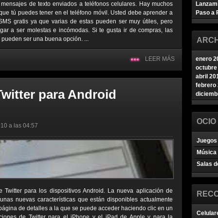
 mensajes de texto enviados a teléfonos celulares. Hay muchos
Lanzam
que tú puedes tener en el teléfono móvil. Usted debe aprender a
Paso a 
SMS gratis ya que varias de estas pueden ser muy útiles, pero
ar a ser molestas e incómodas. Si te gusta ir de compras, las
s pueden ser una buena opción. ...
ARCH
LEER MÁS
enero 2
octubre
abril 20
febrero
witter para Android
diciemb
OCIO
10 a las 04:57
Juegos 
Música
Salas d
 Twitter para los dispositivos Android. La nueva aplicación de
REC
gunas nuevas características que están disponibles actualmente
 página de detalles a la que se puede acceder haciendo clic en un
Celular
aciones de Twitter para el iPhone y el iPad de Apple y para la