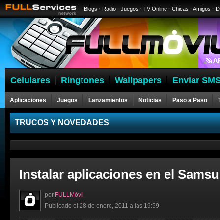
Blogs
·
Radio
·
Juegos
·
TV Online
·
Chicas
·
Amigos
·
D
Celulares
Ringtones
Wallpapers
Enviar SMS
Aplicaciones
Juegos
Lanzamientos
Noticias
Paso a Paso
Celulares
TRUCOS Y NOVEDADES
Instalar aplicaciones en el Samsu
por
FULLMóvil
Publicado el 28 de enero, 2011 a las 19:59