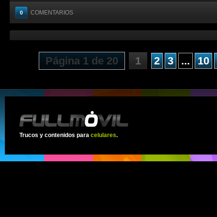
COMENTARIOS
0
Página 1 de 20
1
2
3
...
10
Trucos y contenidos para
celulares
.