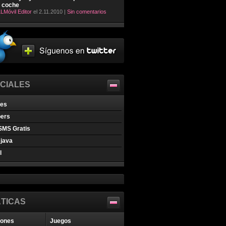
l coche
LMóvil Editor
el 2.11.2010 |
Sin comentarios
CIALES
nes
pers
SMS Gratis
java
l
TICAS
iones
Juegos