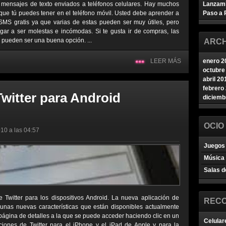
 mensajes de texto enviados a teléfonos celulares. Hay muchos
Lanzam
que tú puedes tener en el teléfono móvil. Usted debe aprender a
Paso a 
SMS gratis ya que varias de estas pueden ser muy útiles, pero
ar a ser molestas e incómodas. Si te gusta ir de compras, las
s pueden ser una buena opción. ...
ARCH
LEER MÁS
enero 2
octubre
abril 20
febrero
witter para Android
diciemb
OCIO
10 a las 04:57
Juegos 
Música
Salas d
 Twitter para los dispositivos Android. La nueva aplicación de
REC
gunas nuevas características que están disponibles actualmente
 página de detalles a la que se puede acceder haciendo clic en un
Celular
aciones de Twitter para el iPhone y el iPad de Apple y para la