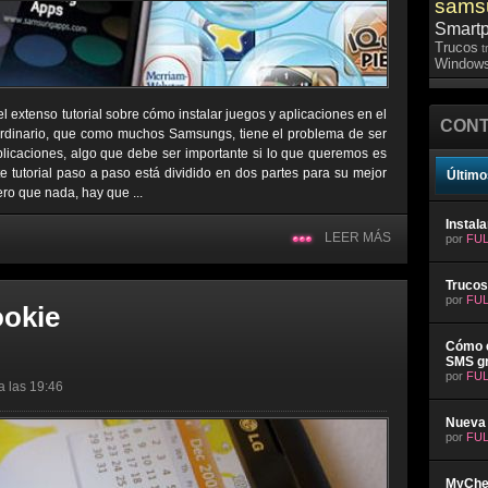
sams
Smart
Trucos
t
Windows
l extenso tutorial sobre cómo instalar juegos y aplicaciones en el
CONT
ordinario, que como muchos Samsungs, tiene el problema de ser
plicaciones, algo que debe ser importante si lo que queremos es
e tutorial paso a paso está dividido en dos partes para su mejor
Último
ro que nada, hay que ...
Instal
LEER MÁS
por
FUL
Trucos
por
FUL
ookie
Cómo e
SMS gr
por
FUL
a las 19:46
Nueva 
por
FUL
MyChev