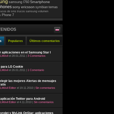
ung
Smartphone
samsung l760
phones
sony ericsson
symbian
temas
rucos de sms
trucos samsung
volumen
 Phone 7
ENIDOS
s
Populares
Últimos comentarios
ar aplicaciones en el Samsung Star I
LMóvil
el 28.01.2011 |
3 Comentarios
 para LG Cookie
LMóvil
el 26.01.2011 |
1 Comentario
legir las mejores Alertas de mensajes
atis
LMóvil Editor
el 19.11.2010 |
Sin comentarios
aplicación Twitter para Android
LMóvil Editor
el 4.11.2010 |
Sin comentarios
rolet y MyLink OnStar: aplicaciones