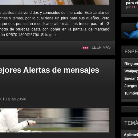
para e
por
FUL
s táctiles más vendidos y conocidos del mercado. Este celular es
ones y temas, por lo cual tiene un plus para sus dueños. Pero
que nos permitirán modificarlo aún más. Los trucos para el LG
 modo de pruebas basta con poner en la pantalla de marcado
ión KP570 1809#*570#. Si lo que ...
LEER MÁS
ESPE
Ringto
ejores Alertas de mensajes
Wallpa
Enviar 
Juegos 
Tu móvi
2010 a las 20:40
TEMÁ
Aplicac