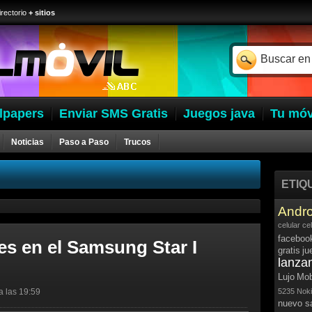
irectorio
+ sitios
lpapers
Enviar SMS Gratis
Juegos java
Tu móv
Noticias
Paso a Paso
Trucos
ETIQ
Andro
celular
ce
faceboo
nes en el Samsung Star I
gratis
ju
lanza
Lujo
Mob
a las 19:59
5235
Noki
nuevo 