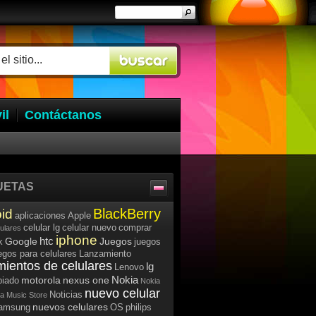
il
Contáctanos
UETAS
BlackBerry
id
aplicaciones
Apple
celular lg
celular nuevo
comprar
lulares
iphone
htc
Google
Juegos
k
juegos
egos para celulares
Lanzamiento
mientos de celulares
lg
Lenovo
Nokia
motorola
nexus one
iado
Nokia
nuevo celular
Noticias
a Music Store
nuevos celulares
samsung
OS
philips