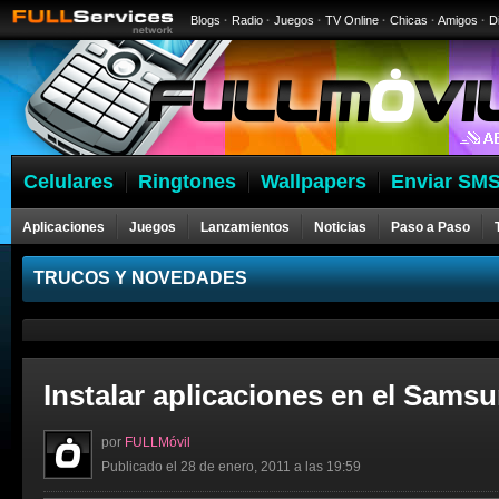
Blogs
·
Radio
·
Juegos
·
TV Online
·
Chicas
·
Amigos
·
D
Celulares
Ringtones
Wallpapers
Enviar SMS
Aplicaciones
Juegos
Lanzamientos
Noticias
Paso a Paso
Celulares
TRUCOS Y NOVEDADES
Instalar aplicaciones en el Samsu
por
FULLMóvil
Publicado el 28 de enero, 2011 a las 19:59