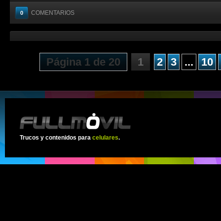
COMENTARIOS
0
Página 1 de 20
1
2
3
...
10
Trucos y contenidos para
celulares
.