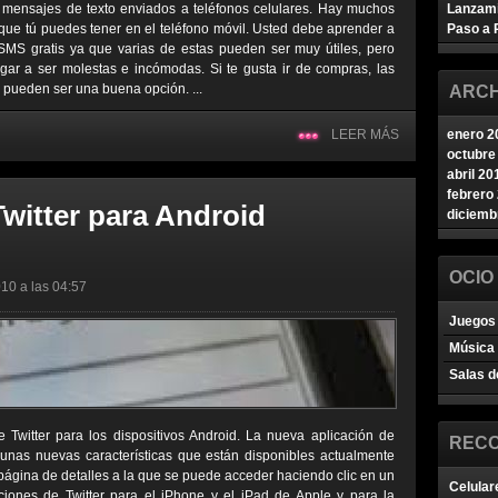
 mensajes de texto enviados a teléfonos celulares. Hay muchos
Lanzam
que tú puedes tener en el teléfono móvil. Usted debe aprender a
Paso a 
SMS gratis ya que varias de estas pueden ser muy útiles, pero
ar a ser molestas e incómodas. Si te gusta ir de compras, las
s pueden ser una buena opción. ...
ARCH
LEER MÁS
enero 2
octubre
abril 20
febrero
witter para Android
diciemb
OCIO
10 a las 04:57
Juegos 
Música
Salas d
 Twitter para los dispositivos Android. La nueva aplicación de
REC
gunas nuevas características que están disponibles actualmente
 página de detalles a la que se puede acceder haciendo clic en un
Celular
aciones de Twitter para el iPhone y el iPad de Apple y para la