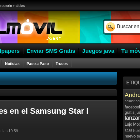
irectorio
+ sitios
lpapers
Enviar SMS Gratis
Juegos java
Tu móv
Noticias
Paso a Paso
Trucos
ETIQ
Andro
celular
ce
faceboo
nes en el Samsung Star I
gratis
ju
lanza
Lujo
Mob
a las 19:59
5235
Noki
nuevo 