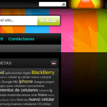
il
Contáctanos
UETAS
BlackBerry
id
aplicaciones
Apple
celular lg
celular nuevo
comprar
lulares
iphone
htc
Google
Juegos
k
juegos
egos para celulares
Lanzamiento
mientos de celulares
lg
Lenovo
Nokia
motorola
nexus one
iado
Nokia
nuevo celular
Noticias
a Music Store
nuevos celulares
samsung
OS
philips