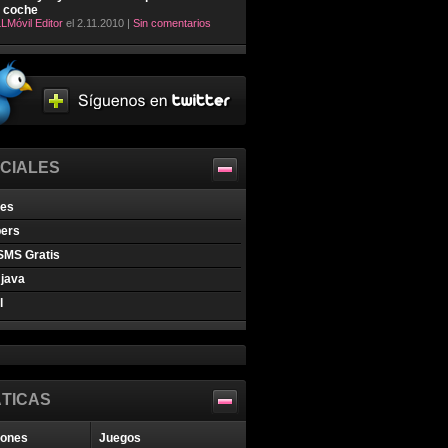
l coche
LMóvil Editor
el 2.11.2010 |
Sin comentarios
CIALES
nes
pers
SMS Gratis
java
l
TICAS
iones
Juegos