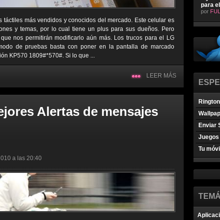
para e
por
FUL
s táctiles más vendidos y conocidos del mercado. Este celular es
ones y temas, por lo cual tiene un plus para sus dueños. Pero
que nos permitirán modificarlo aún más. Los trucos para el LG
 modo de pruebas basta con poner en la pantalla de marcado
ión KP570 1809#*570#. Si lo que ...
LEER MÁS
ESPE
Ringto
ejores Alertas de mensajes
Wallpa
Enviar 
Juegos 
Tu móvi
2010 a las 20:40
TEMÁ
Aplicac