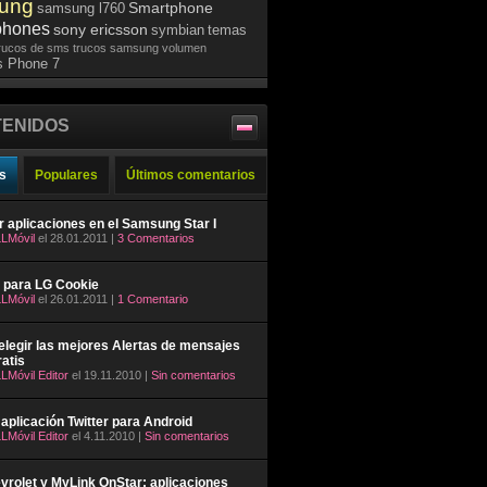
ung
Smartphone
samsung l760
phones
sony ericsson
symbian
temas
rucos de sms
trucos samsung
volumen
 Phone 7
ENIDOS
s
Populares
Últimos comentarios
ar aplicaciones en el Samsung Star I
LMóvil
el 28.01.2011 |
3 Comentarios
 para LG Cookie
LMóvil
el 26.01.2011 |
1 Comentario
legir las mejores Alertas de mensajes
atis
LMóvil Editor
el 19.11.2010 |
Sin comentarios
aplicación Twitter para Android
LMóvil Editor
el 4.11.2010 |
Sin comentarios
rolet y MyLink OnStar: aplicaciones