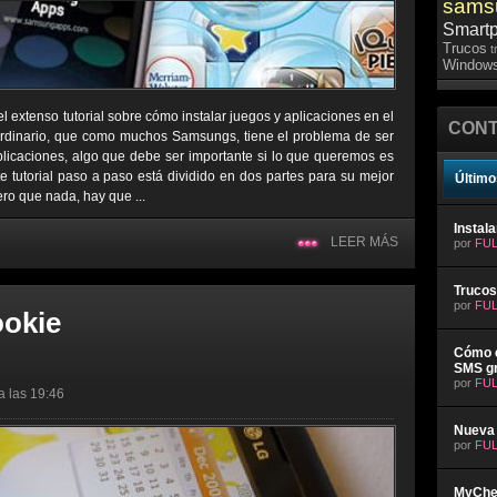
sams
Smart
Trucos
t
Windows
l extenso tutorial sobre cómo instalar juegos y aplicaciones en el
CONT
ordinario, que como muchos Samsungs, tiene el problema de ser
plicaciones, algo que debe ser importante si lo que queremos es
e tutorial paso a paso está dividido en dos partes para su mejor
Último
ro que nada, hay que ...
Instal
LEER MÁS
por
FUL
Trucos
por
FUL
ookie
Cómo e
SMS gr
por
FUL
a las 19:46
Nueva 
por
FUL
MyChev